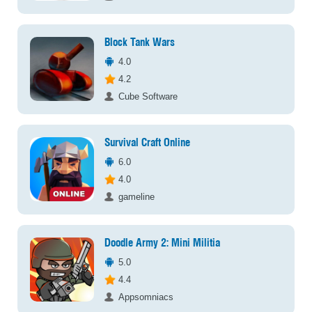
Block Tank Wars
4.0
4.2
Cube Software
Survival Craft Online
6.0
4.0
gameline
Doodle Army 2: Mini Militia
5.0
4.4
Appsomniacs