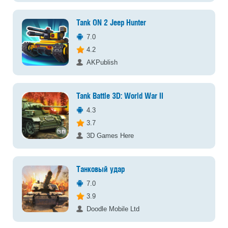
Tank ON 2 Jeep Hunter
7.0
4.2
AKPublish
Tank Battle 3D: World War II
4.3
3.7
3D Games Here
Танковый удар
7.0
3.9
Doodle Mobile Ltd