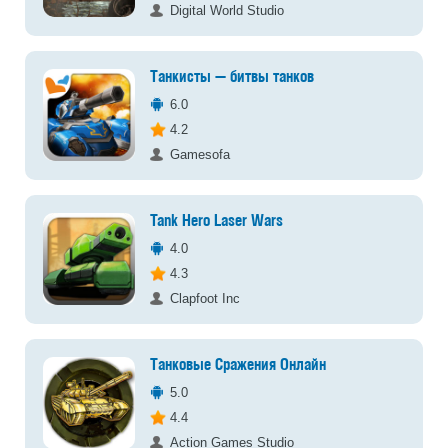
Digital World Studio
Танкисты — битвы танков
6.0
4.2
Gamesofa
Tank Hero Laser Wars
4.0
4.3
Clapfoot Inc
Танковые Сражения Онлайн
5.0
4.4
Action Games Studio