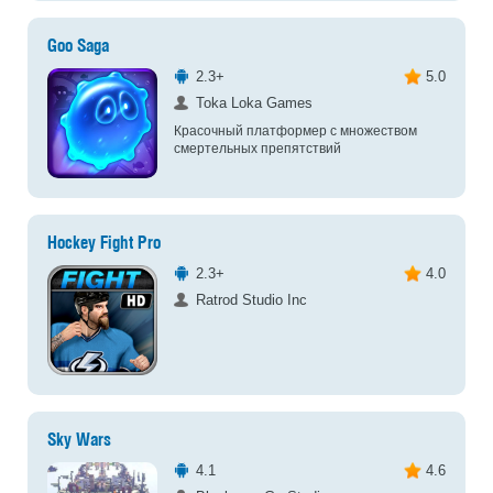
Goo Saga
2.3+
5.0
Toka Loka Games
Красочный платформер с множеством
смертельных препятствий
Hockey Fight Pro
2.3+
4.0
Ratrod Studio Inc
Sky Wars
4.1
4.6