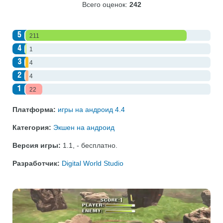
Всего оценок:
242
5
211
4
1
3
4
2
4
1
22
Платформа:
игры на андроид 4.4
Категория:
Экшен на андроид
Версия игры:
1.1
,
- бесплатно
.
Разработчик:
Digital World Studio