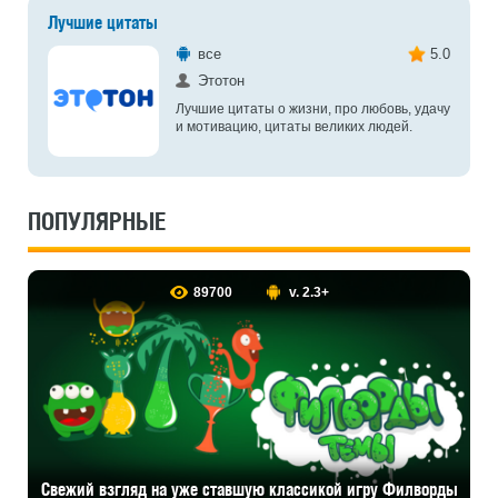
Лучшие цитаты
все
5.0
Этотон
Лучшие цитаты о жизни, про любовь, удачу
и мотивацию, цитаты великих людей.
ПОПУЛЯРНЫЕ
89700
v. 2.3+
Cвежий взгляд на уже ставшую классикой игру Филворды