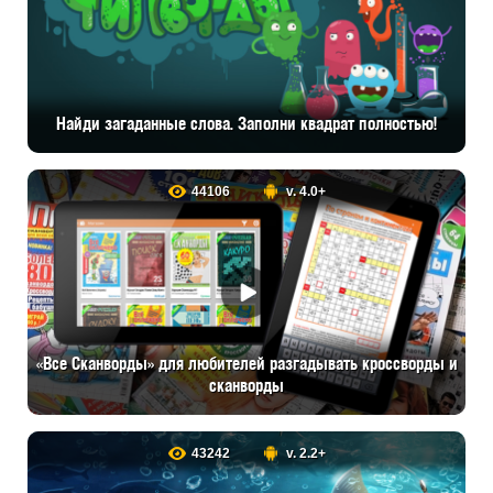
Найди загаданные слова. Заполни квадрат полностью!
44106
v. 4.0+
«Все Сканворды» для любителей разгадывать кроссворды и
сканворды
43242
v. 2.2+