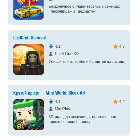
Бесконечное онлайн-веселье в режимах
«песочница» и «дедматч»
LastCraft Survival
4.1
4.7
Pixel Gun 3D
Убивай толпы зомби и бандитов из засады
Крутой крафт — Mini World: Block Art
4.1
4.4
MiniPlay
3D-игра для песочницы, посвященная
приключениям и поиску