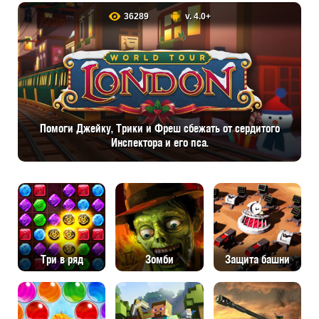
36289
v. 4.0+
Помоги Джейку, Трики и Фреш сбежать от сердитого
Инспектора и его пса.
Три в ряд
Зомби
Защита башни