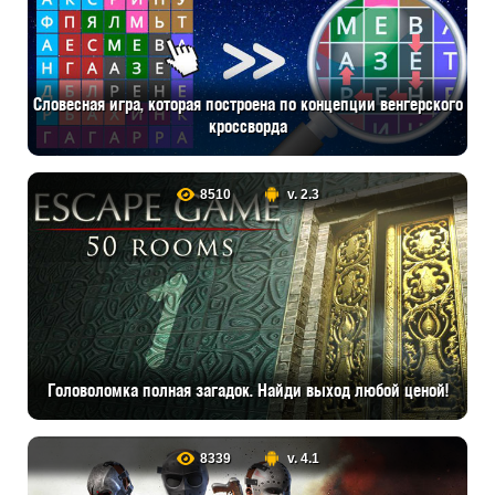
Словесная игра, которая построена по концепции венгерского
кроссворда
8510
v. 2.3
Головоломка полная загадок. Найди выход любой ценой!
8339
v. 4.1