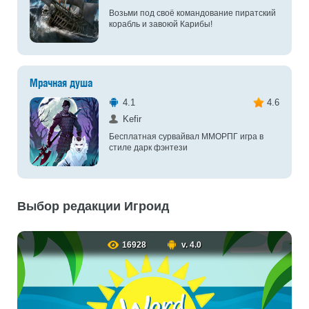
Возьми под своё командование пиратский
корабль и завоюй Карибы!
Мрачная душа
4.1
4.6
Kefir
Бесплатная сурвайвал ММОРПГ игра в
стиле дарк фэнтези
Выбор редакции Игроид
16928
v. 4.0