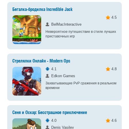
Бегалка-бродилка Incredible Jack
4.5
BelMacInteractive
Невероятное путешествие в стиле лучших
приставочных игр
Стрелялки Онлайн - Modern Ops
4.1
4.8
Edkon Games
Захватывающие PvP сражения в реальном
времени
Сеня и Оскар: Бесстрашное приключение
4.0
4.6
Denis Vasilev