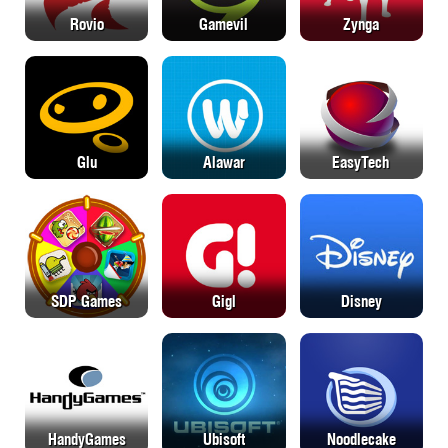
Rovio
Gamevil
Zynga
Glu
Alawar
EasyTech
SDP Games
Gigl
Disney
HandyGames
Ubisoft
Noodlecake