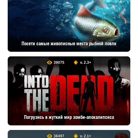
Посети самые живописные места рыбной ловли
39075
v. 2.3+
Погрузись в жуткий мир зомби-апокалипсиса
38497
v. 2.1+