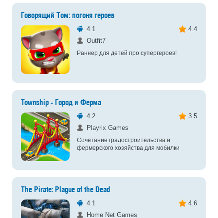
Говорящий Том: погоня героев
4.1
4.4
Outfit7
Раннер для детей про супергероев!
Township - Город и Ферма
4.2
3.5
Playrix Games
Сочетание градостроительства и
фермерского хозяйства для мобилки
The Pirate: Plague of the Dead
4.1
4.6
Home Net Games