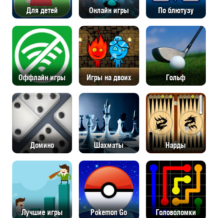
Для детей
Онлайн игры
По блютузу
Оффлайн игры
Игры на двоих
Гольф
Домино
Шахматы
Нарды
Лучшие игры
Pokemon Go
Головоломки