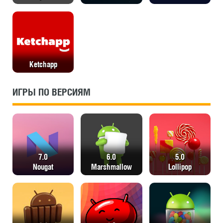
Ketchapp
ИГРЫ ПО ВЕРСИЯМ
7.0
6.0
5.0
Nougat
Мarshmallow
Lollipop