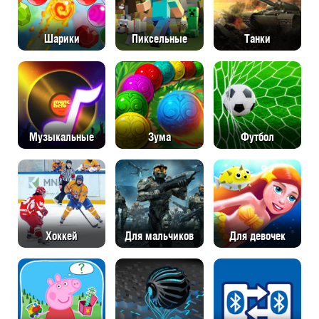
Шарики
Пиксельные
Танки
Музыкальные
Зума
Футбол
Хоккей
Для мальчиков
Для девочек