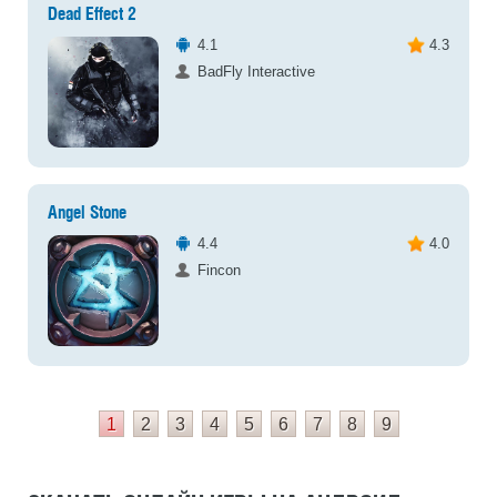
Dead Effect 2
4.1
4.3
BadFly Interactive
Angel Stone
4.4
4.0
Fincon
1
2
3
4
5
6
7
8
9