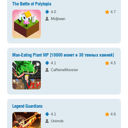
The Battle of Polytopia
4.0
4.7
Midjiwan
Man-Eating Plant VIP [10000 монет и 30 темных камней]
4.1
4.5
CaffeineMonster
Legend Guardians
4.1
4.6
Unimob