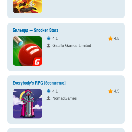
Бильярд — Snooker Stars
4.1
4.5
Giraffe Games Limited
Everybody's RPG [бесплатно]
4.1
4.5
NomadGames