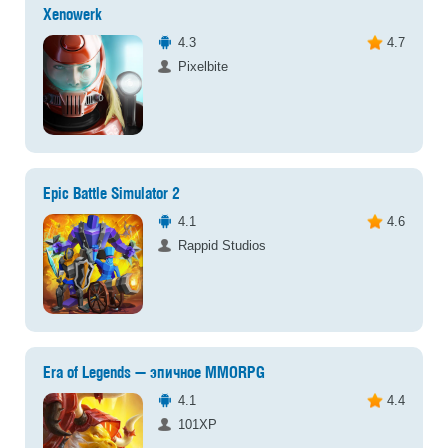
Xenowerk
4.3
4.7
Pixelbite
Epic Battle Simulator 2
4.1
4.6
Rappid Studios
Era of Legends — эпичное MMORPG
4.1
4.4
101XP