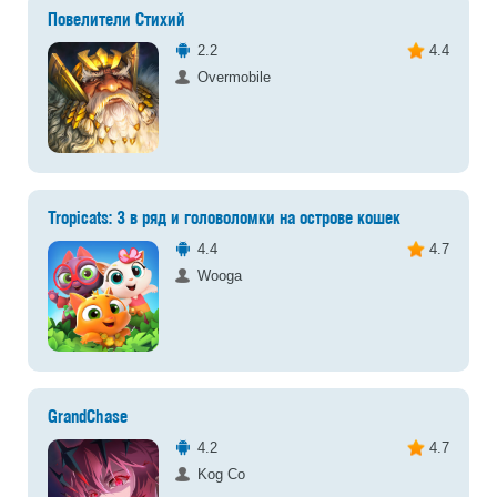
Повелители Стихий
2.2
4.4
Overmobile
Tropicats: 3 в ряд и головоломки на острове кошек
4.4
4.7
Wooga
GrandChase
4.2
4.7
Kog Co