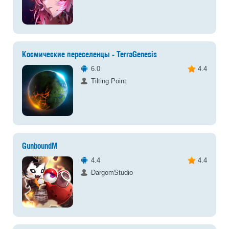
Космические переселенцы - TerraGenesis
6.0
4.4
Tilting Point
GunboundM
4.4
4.4
DargomStudio