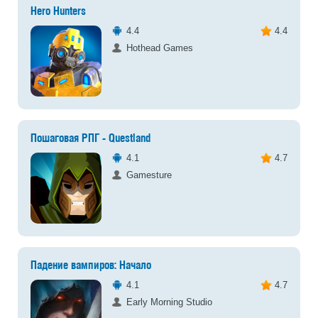
Hero Hunters
4.4
4.4
Hothead Games
Пошаговая РПГ - Questland
4.1
4.7
Gamesture
Падение вампиров: Начало
4.1
4.7
Early Morning Studio