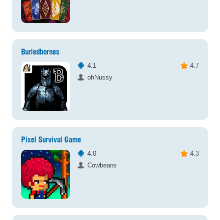
Buriedbornes
4.1
4.7
ohNussy
Pixel Survival Game
4.0
4.3
Cowbeans