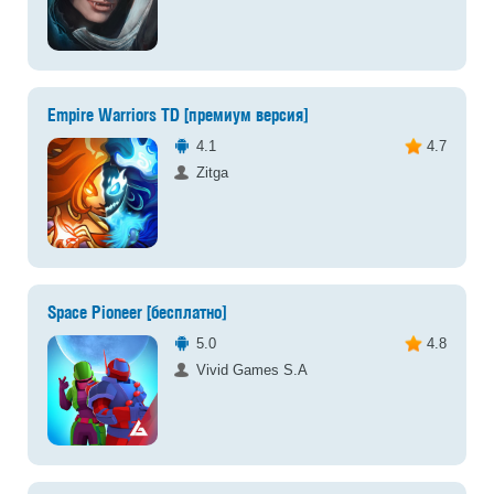
Empire Warriors TD [премиум версия]
4.1
4.7
Zitga
Space Pioneer [бесплатно]
5.0
4.8
Vivid Games S.A