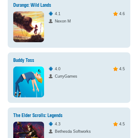
Durango: Wild Lands
4.1
4.6
Nexon M
Buddy Toss
4.0
4.5
CurryGames
The Elder Scrolls: Legends
4.3
4.5
Bethesda Softworks