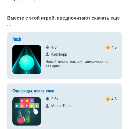
Вместе с этой игрой, предпочитают скачать еще
...
Rush
4.0
4.6
Ketchapp
Новый увлекательный таймкиллер на
реакцию!
Филворды: поиск слов
2.3+
4.6
MerigoTech