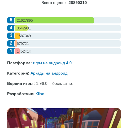
Всего оценок:
28890310
5
21627895
4
3542931
3
1587349
2
679721
1
1452414
Платформа:
игры на андроид 4.0
Категория:
Аркады на андроид
Версия игры:
1.96.0
,
- бесплатно
.
Разработчик:
Kiloo