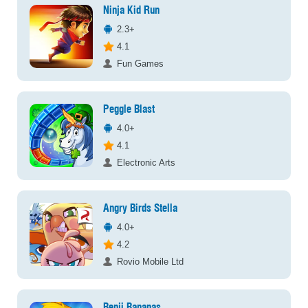
Ninja Kid Run
2.3+
4.1
Fun Games
Peggle Blast
4.0+
4.1
Electronic Arts
Angry Birds Stella
4.0+
4.2
Rovio Mobile Ltd
Benji Bananas