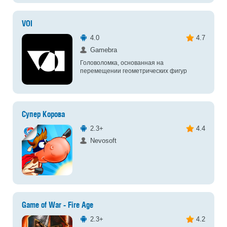
VOI
4.0
4.7
Gamebra
Головоломка, основанная на
перемещении геометрических фигур
Супер Корова
2.3+
4.4
Nevosoft
Game of War - Fire Age
2.3+
4.2