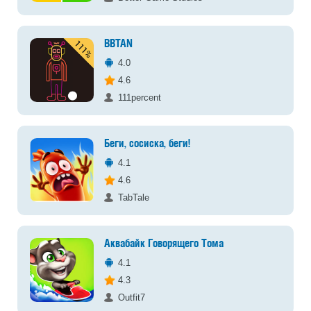
BBTAN
4.0
4.6
111percent
Беги, сосиска, беги!
4.1
4.6
TabTale
Аквабайк Говорящего Тома
4.1
4.3
Outfit7