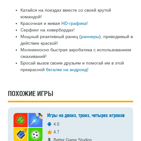
Катайся на поездах вместе со своей крутой
командой!
Красочная и живая
HD-графика
!
Серфинг на ховербордах!
Мощный реактивный ранец (
раннеры
), приводимый в
действие краской!
Молниеносно быстрая акробатика с использованием
смахиваний!
Бросай вызов своим друзьям и помогай им в этой
прекрасной
бегалке на андроид
!
ПОХОЖИЕ ИГРЫ
Игры на двоих, троих, четырех игроков
4.0
4.7
Better Game Studios