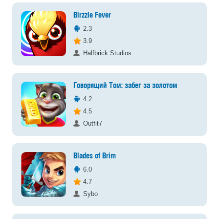
Birzzle Fever
2.3
3.9
Halfbrick Studios
Говорящий Том: забег за золотом
4.2
4.5
Outfit7
Blades of Brim
6.0
4.7
Sybo