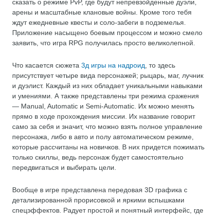
сказать о режиме PvP, где будут непревзойденные дуэли,
арены и масштабные клановые войны. Кроме того тебя
ждут ежедневные квесты и соло-забеги в подземелья.
Приложение насыщено боевым процессом и можно смело
заявить, что игра RPG получилась просто великолепной.
Что касается сюжета
3д игры на надроид
, то здесь
присутствует четыре вида персонажей; рыцарь, маг, лучник
и дуэлист. Каждый из них обладает уникальными навыками
и умениями. А также представлены три режима сражения
— Manual, Automatic и Semi-Automatic. Их можно менять
прямо в ходе прохождения миссии. Их название говорит
само за себя и значит, что можно взять полное управление
персонажа, либо в авто и полу автоматическом режиме,
которые рассчитаны на новичков. В них придется пожимать
только скиллы, ведь персонаж будет самостоятельно
передвигаться и выбирать цели.
Вообще в игре представлена передовая 3D графика с
детализированной прорисовкой и яркими вспышками
спецэффектов. Радует простой и понятный интерфейс, где