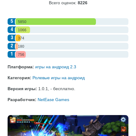
Всего оценок:
8226
5
5850
4
1066
3
374
2
180
1
756
Платформа:
игры на андроид 2.3
Категория:
Ролевые игры на андроид
Версия игры:
1.0.1
,
- бесплатно
.
Разработчик:
NetEase Games