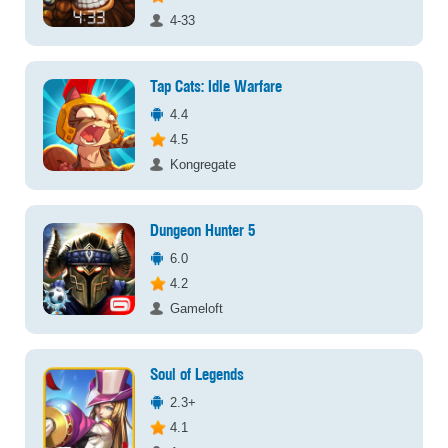
4-33
Tap Cats: Idle Warfare
4.4
4.5
Kongregate
Dungeon Hunter 5
6.0
4.2
Gameloft
Soul of Legends
2.3+
4.1