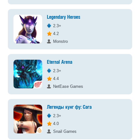
Legendary Heroes
2.3+
4.2
Monstro
Eternal Arena
2.3+
4.4
NetEase Games
Легенды кунг фу: Сага
2.3+
4.0
Snail Games