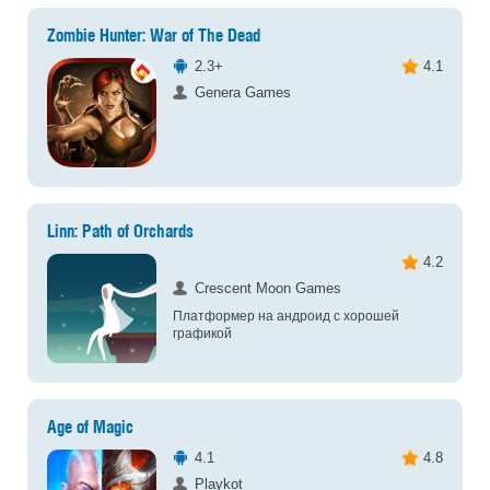
Zombie Hunter: War of The Dead
2.3+
4.1
Genera Games
Linn: Path of Orchards
4.2
Crescent Moon Games
Платформер на андроид с хорошей
графикой
Age of Magic
4.1
4.8
Playkot