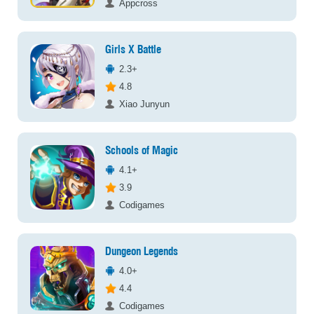
Appcross
Girls X Battle
2.3+
4.8
Xiao Junyun
Schools of Magic
4.1+
3.9
Codigames
Dungeon Legends
4.0+
4.4
Codigames