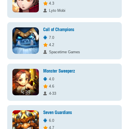
4.3
Lyto Mobi
Call of Champions
7.0
4.2
Spacetime Games
Monster Sweeperz
4.0
4.6
4-33
Seven Guardians
6.0
4.7