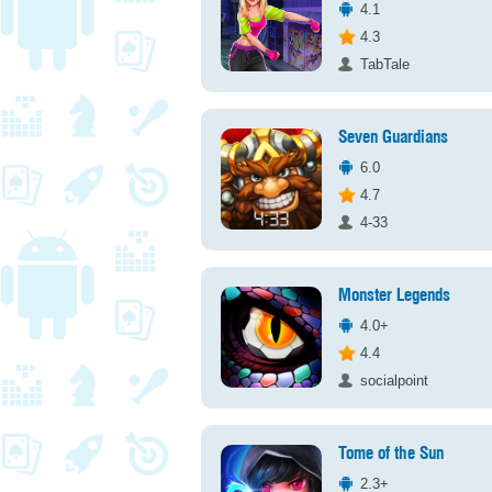
4.1
4.3
TabTale
Seven Guardians
6.0
4.7
4-33
Monster Legends
4.0+
4.4
socialpoint
Tome of the Sun
2.3+