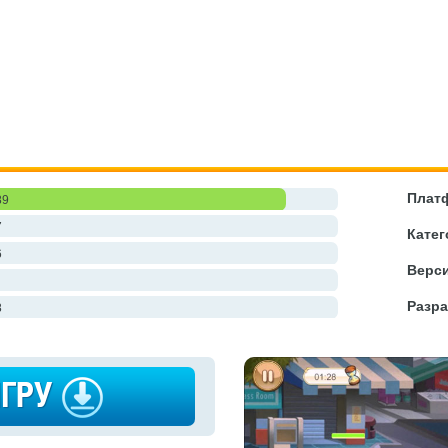
Плат
89
7
Катег
6
Верси
Разра
8
ИГРУ