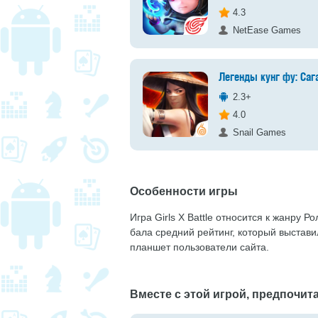
4.3
NetEase Games
Легенды кунг фу: Саг
2.3+
4.0
Snail Games
Особенности игры
Игра Girls X Battle относится к жанру 
бала средний рейтинг, который выстав
планшет пользователи сайта.
Вместе с этой игрой, предпочита