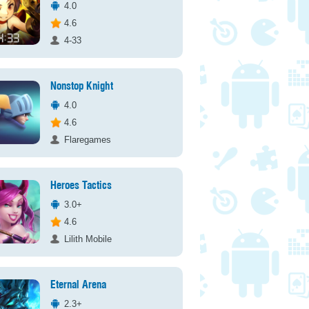
4.0
4.6
4-33
Nonstop Knight
4.0
4.6
Flaregames
Heroes Tactics
3.0+
4.6
Lilith Mobile
Eternal Arena
2.3+