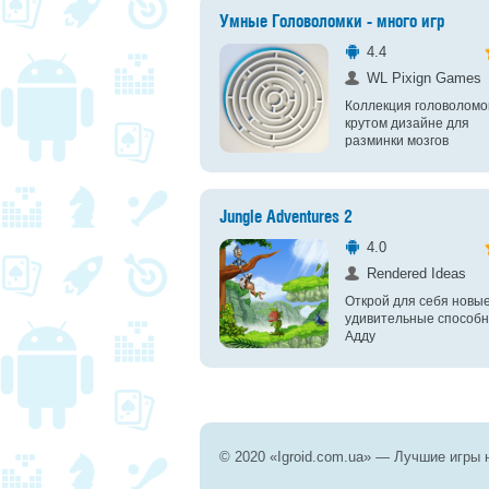
Умные Головоломки - много игр
4.4
WL Pixign Games
Коллекция головоломо
крутом дизайне для
разминки мозгов
Jungle Adventures 2
4.0
Rendered Ideas
Открой для себя новы
удивительные способн
Адду
© 2020 «Igroid.com.ua» — Лучшие игры 