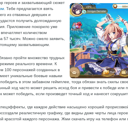
р героев и захватывающий сюжет
ом
. Тебе предлагается взять
его из отважных девушек и
е удастся получить долгожданную
лия. Приложение покорило уже
 впечатляет количеством
 57 тысяч. Можно смело заявить,
астоящему захватывающим.
бязано пройти множество трудных
в режиме реального времени. К
ем 100 персонажей созданных в
имеет уникальные боевые навыки
победить в этом забавном геймплее, тогда обязан знать скилы свое
анный ход часто может решить исход боя и привести к победе или
к может победить, если произведет точный ход и нанесет сокруши
е спецэффекты, где каждое действие насыщено хорошей прорисовко
оссоздали реалистичную графику, где видны даже черты лица герое
й красотой каждого персонажа. Жми скачать игру на телефон или 