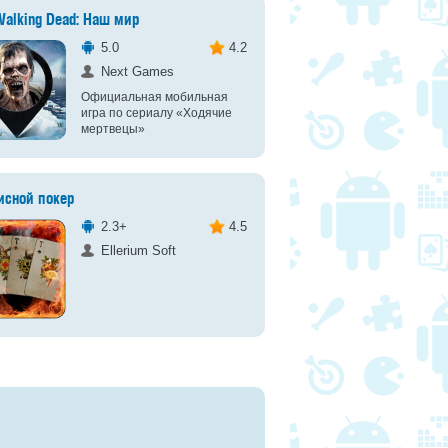
Walking Dead: Наш мир
5.0
4.2
Next Games
Официальная мобильная
игра по сериалу «Ходячие
мертвецы»
исной покер
2.3+
4.5
Ellerium Soft