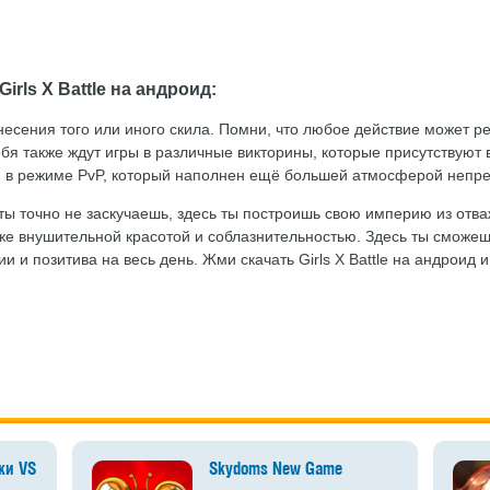
rls X Battle на андроид:
сения того или иного скила. Помни, что любое действие может ре
бя также ждут игры в различные викторины, которые присутствуют 
и в режиме PvP, который наполнен ещё большей атмосферой непре
 ты точно не заскучаешь, здесь ты построишь свою империю из отв
кже внушительной красотой и соблазнительностью. Здесь ты сможеш
и и позитива на весь день. Жми скачать Girls X Battle на андроид 
ки VS парни
Skydoms New Game