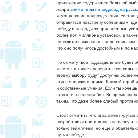
приложение содержащее большой выбо
жанра
аниме игры на андроид на русск
командование подразделения, состоящ
отправиться навстречу соперникам, гд
победу и награды за приложенные уси
более пол миллиона установок, а также
положительных оценок перевалившим за
что оно получилось достойным и по н
По сюжету твоё подразделение будет о
квестов, а также проверить свои силы 
твоему выбору будут доступны более ч
стиле японского аниме. Каждый герой 
и собственные умения. Если ты хочешь 
стратегию ведения боя. Во время сдел
таким, что даже более слабый противни
Стоит отметить, что игра имеет круты
разработчики постарались на славу и в
только геймплеем, но ещё и обаятельно
путь к победе.