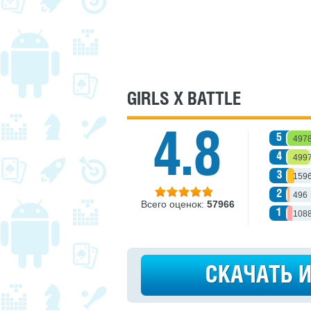
GIRLS X BATTLE
4.8
5
497
4
499
3
159
2
496
Всего оценок:
57966
1
108
СКАЧАТЬ 