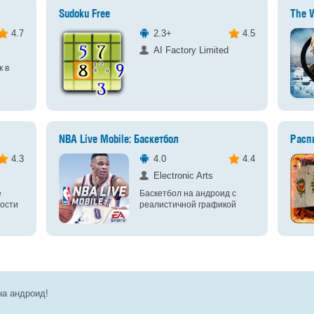
Sudoku Free
The 
4.7
2.3+
4.5
AI Factory Limited
к в
NBA Live Mobile: Баскетбол
Расп
4.3
4.0
4.4
Electronic Arts
е
Баскетбол на андроид с
ости
реалистичной графикой
на андроид!