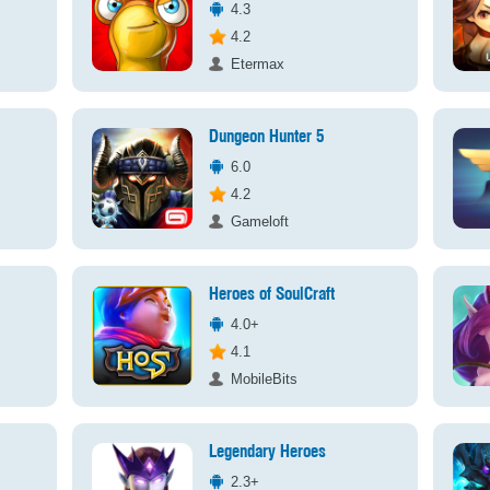
4.3
4.2
Etermax
Dungeon Hunter 5
6.0
4.2
Gameloft
Heroes of SoulCraft
4.0+
4.1
MobileBits
Legendary Heroes
2.3+