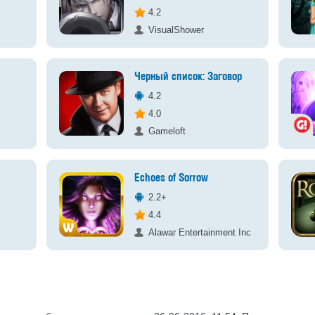
4.2
VisualShower
Черный список: Заговор
4.2
4.0
Gameloft
Echoes of Sorrow
2.2+
4.4
Alawar Entertainment Inc