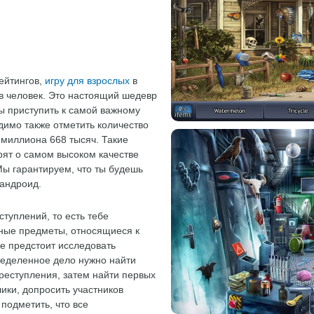
ейтингов,
игру для взрослых
в
в человек. Это настоящий шедевр
ы приступить к самой важному
димо также отметить количество
миллиона 668 тысяч. Такие
рят о самом высоком качестве
ы гарантируем, что ты будешь
 андроид.
ступлений, то есть тебе
нные предметы, относящиеся к
е предстоит исследовать
пределенное дело нужно найти
реступления, затем найти первых
ики, допросить участников
 подметить, что все