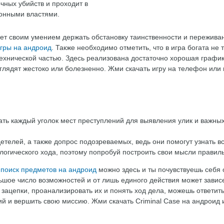
чных убийств и проходит в
ионными властями.
т своим умением держать обстановку таинственности и переживан
игры на андроид
. Также необходимо отметить, что в игра богата не 
ехнической частью. Здесь реализована достаточно хорошая график
глядят жестоко или болезненно. Жми скачать игру на телефон или 
ать каждый уголок мест преступлений для выявления улик и важны
етелей, а также допрос подозреваемых, ведь они помогут узнать в
 логического хода, поэтому попробуй построить свои мысли правил
 поиск предметов на андроид
можно здесь и ты почувствуешь себя
льшое число возможностей и от лишь единого действия может завис
 зацепки, проанализировать их и понять ход дела, можешь ответит
й и вершить свою миссию. Жми скачать Criminal Case на андроид и