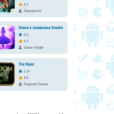
4.1
Starodymov
Алиса в зазеркалье Альбиона
6.0
4.4
Game Insight
The Room
2.3+
4.8
Fireproof Games