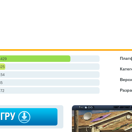
Плат
4429
825
Катег
154
Верси
85
Разра
972
ИГРУ