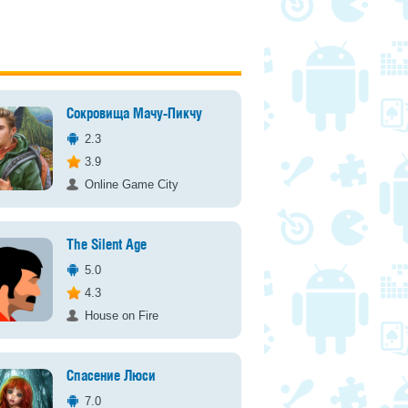
Сокровища Мачу-Пикчу
2.3
3.9
Online Game City
The Silent Age
5.0
4.3
House on Fire
Спасение Люси
7.0