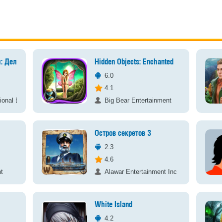
: Дела
Hidden Objects: Enchanted
6.0
4.1
ional Enterprises
Big Bear Entertainment
Остров секретов 3
2.3
4.6
t
Alawar Entertainment Inc
White Island
4.2