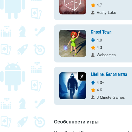
4.7
Rusty Lake
Ghost Town
4.0
4.3
Webgames
Lifeline. Белая мгла
4.0+
4.6
3 Minute Games
Особенности игры