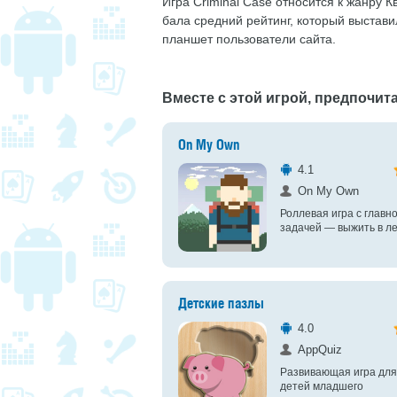
Игра Criminal Case относится к жанру К
бала средний рейтинг, который выстав
планшет пользователи сайта.
Вместе с этой игрой, предпочита
On My Own
4.1
On My Own
Роллевая игра с главн
задачей — выжить в л
Детские пазлы
4.0
AppQuiz
Развивающая игра для
детей младшего