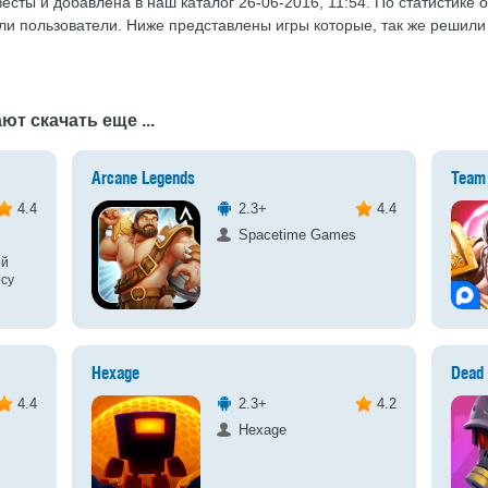
весты и добавлена в наш каталог 26-06-2016, 11:54. По статистике 
или пользователи. Ниже представлены игры которые, так же решили
ют скачать еще ...
Arcane Legends
Team 
4.4
2.3+
4.4
Spacetime Games
ой
есу
Hexage
Dead 
4.4
2.3+
4.2
Hexage