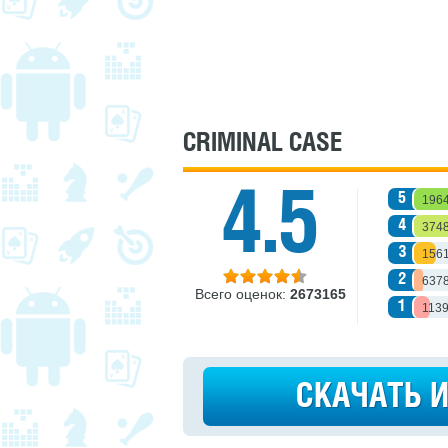
CRIMINAL CASE
4.5
5
196
4
374
3
156
2
637
Всего оценок:
2673165
1
113
СКАЧАТЬ 