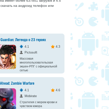
она имеет более 637851 загрузок и 4.5
 скачать на андроид телефон или
Guardian: Легенда о 23 героях
4.1
4.3
Pictosoft
Массовая
многопользовательская
экшен-РПГ с официальной
сетью
Ahead: Zombie Warfare
4.1
4.6
Mobirate
Стратегия с морем крови и
чувством юмора