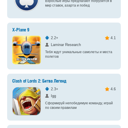
Взрослые игры предлагают погрузится в
мир ставок, азарта и побед
X-Plane 9
2.2+
4.1
Laminar Research
Тебя ждут уникальные самолеты и места
полетов
Clash of Lords 2: Битва Легенд
2.3+
4.6
Igg
Сформируй непобедимую команду, играй
по своим правилам