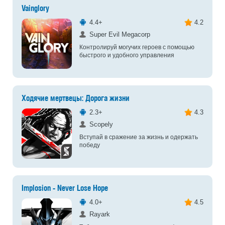
Vainglory
4.4+
4.2
Super Evil Megacorp
Контролируй могучих героев с помощью
быстрого и удобного управления
Ходячие мертвецы: Дорога жизни
2.3+
4.3
Scopely
Вступай в сражение за жизнь и одержать
победу
Implosion - Never Lose Hope
4.0+
4.5
Rayark