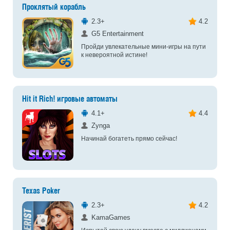
Проклятый корабль
2.3+
4.2
G5 Entertainment
Пройди увлекательные мини-игры на пути
к невероятной истине!
Hit it Rich! игровые автоматы
4.1+
4.4
Zynga
Начинай богатеть прямо сейчас!
Texas Poker
2.3+
4.2
KamaGames