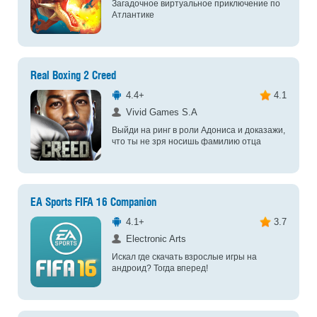
Загадочное виртуальное приключение по
Атлантике
Real Boxing 2 Creed
4.4+
4.1
Vivid Games S.A
Выйди на ринг в роли Адониса и доказажи,
что ты не зря носишь фамилию отца
EA Sports FIFA 16 Companion
4.1+
3.7
Electronic Arts
Искал где скачать взрослые игры на
андроид? Тогда вперед!