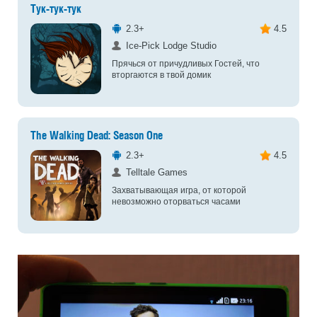
Тук-тук-тук
2.3+
4.5
Ice-Pick Lodge Studio
Прячься от причудливых Гостей, что
вторгаются в твой домик
The Walking Dead: Season One
2.3+
4.5
Telltale Games
Захватывающая игра, от которой
невозможно оторваться часами