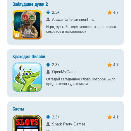
Заблудшие души 2
2.3+
4.7
Alawar Entertainment Inc
Игра, где тебя ждет множество различных
секретов и головоломок
Крокодил Онлайн
2.3+
4.7
OpenMyGame
Отгадай загаданное слово, которое было
предложено художником
Слоты
2.3+
4.1
Shark Party Games