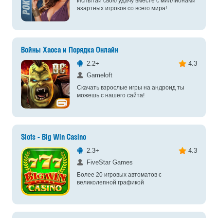
Испытай свою удачу вместе с миллионами
азартных игроков со всего мира!
Войны Хаоса и Порядка Онлайн
2.2+
4.3
Gameloft
Скачать взрослые игры на андроид ты
можешь с нашего сайта!
Slots - Big Win Casino
2.3+
4.3
FiveStar Games
Более 20 игровых автоматов с
великолепной графикой