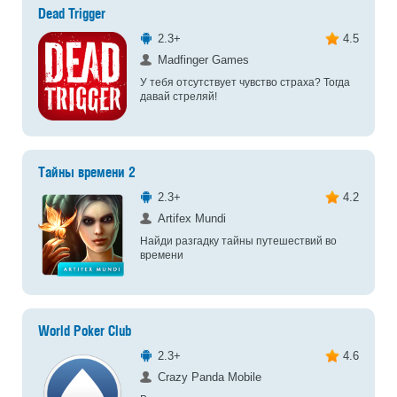
Dead Trigger
2.3+
4.5
Madfinger Games
У тебя отсутствует чувство страха? Тогда
давай стреляй!
Тайны времени 2
2.3+
4.2
Artifex Mundi
Найди разгадку тайны путешествий во
времени
World Poker Club
2.3+
4.6
Crazy Panda Mobile