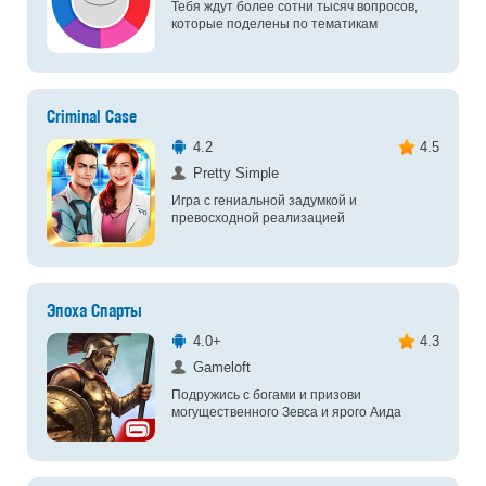
Тебя ждут более сотни тысяч вопросов,
которые поделены по тематикам
Criminal Case
4.2
4.5
Pretty Simple
Игра с гениальной задумкой и
превосходной реализацией
Эпоха Спарты
4.0+
4.3
Gameloft
Подружись с богами и призови
могущественного Зевса и ярого Аида