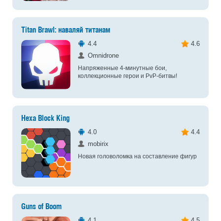
Titan Brawl: наваляй титанам
4.4
4.6
Omnidrone
Напряженные 4-минутные бои,
коллекционные герои и PvP-битвы!
Hexa Block King
4.0
4.4
mobirix
Новая головоломка на составление фигур
Guns of Boom
4.1
4.5