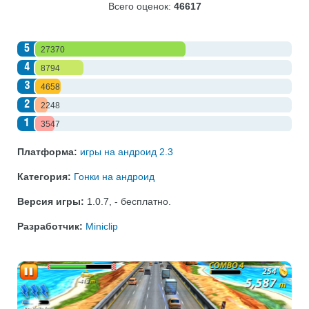
Всего оценок:
46617
5
27370
4
8794
3
4658
2
2248
1
3547
Платформа:
игры на андроид 2.3
Категория:
Гонки на андроид
Версия игры:
1.0.7
,
- бесплатно
.
Разработчик:
Miniclip