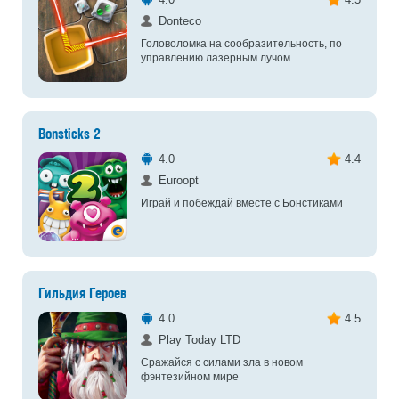
Donteco
Головоломка на сообразительность, по
управлению лазерным лучом
Bonsticks 2
4.0
4.4
Euroopt
Играй и побеждай вместе с Бонстиками
Гильдия Героев
4.0
4.5
Play Today LTD
Сражайся с силами зла в новом
фэнтезийном мире