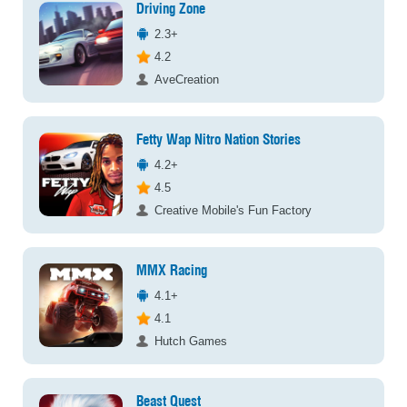
Driving Zone
2.3+
4.2
AveCreation
Fetty Wap Nitro Nation Stories
4.2+
4.5
Creative Mobile's Fun Factory
MMX Racing
4.1+
4.1
Hutch Games
Beast Quest