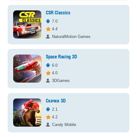
CSR Classics
7.0
4.4
NaturalMotion Games
Space Racing 3D
6.0
4.0
3DGames
Скачки 3D
2.1
4.2
Candy Mobile