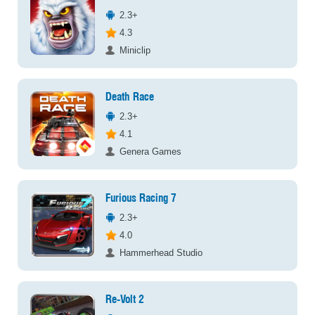
2.3+
4.3
Miniclip
Death Race
2.3+
4.1
Genera Games
Furious Racing 7
2.3+
4.0
Hammerhead Studio
Re-Volt 2