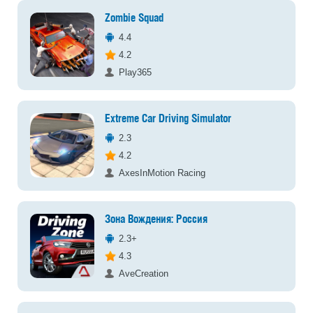
Zombie Squad
4.4
4.2
Play365
Extreme Car Driving Simulator
2.3
4.2
AxesInMotion Racing
Зона Вождения: Россия
2.3+
4.3
AveCreation