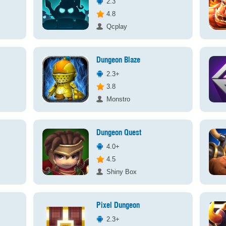
2.3
4.8
Qcplay
Dungeon Blaze
2.3+
3.8
Monstro
Dungeon Quest
4.0+
4.5
Shiny Box
Pixel Dungeon
2.3+