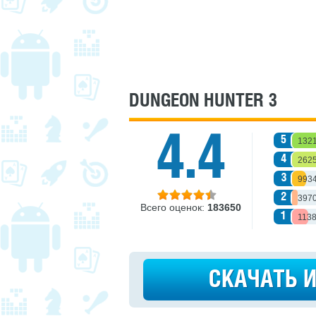
DUNGEON HUNTER 3
4.4
5
132
4
262
3
993
2
397
Всего оценок:
183650
1
113
СКАЧАТЬ 