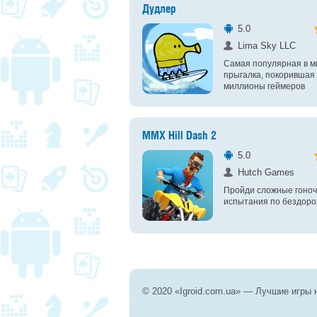
Дудлер
5.0
Lima Sky LLC
Самая популярная в м
прыгалка, покорившая
миллионы геймеров
MMX Hill Dash 2
5.0
Hutch Games
Пройди сложные гоно
испытания по бездоро
© 2020 «Igroid.com.ua» — Лучшие игры 