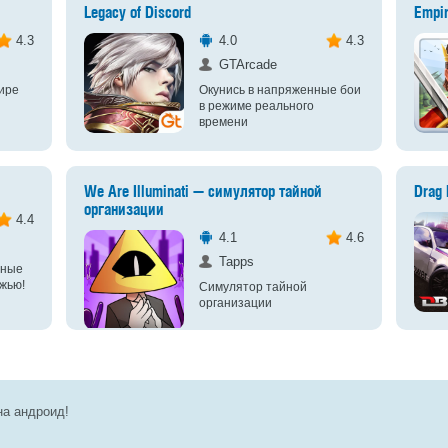
Legacy of Discord
Empir
4.3
4.0
4.3
GTArcade
ире
Окунись в напряженные бои
в режиме реального
времени
We Are Illuminati — симулятор тайной
Drag 
организации
4.4
4.1
4.6
Tapps
чные
жью!
Симулятор тайной
организации
на андроид!