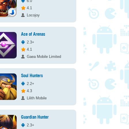
6.0
4.1
Locojoy
Ace of Arenas
2.3+
4.1
Gaea Mobile Limited
Soul Hunters
2.2+
4.3
Lilith Mobile
Guardian Hunter
2.3+