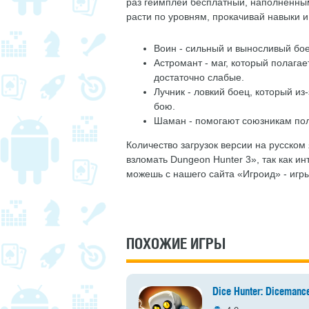
раз геймплей бесплатный, наполненным
расти по уровням, прокачивай навыки и
Воин - сильный и выносливый бое
Астромант - маг, который полага
достаточно слабые.
Лучник - ловкий боец, который из
бою.
Шаман - помогают союзникам пол
Количество загрузок версии на русском
взломать Dungeon Hunter 3», так как ин
можешь с нашего сайта «Игроид» - игр
ПОХОЖИЕ ИГРЫ
Dice Hunter: Dicemanc