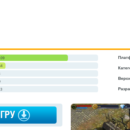
Плат
109
54
Катег
4
Верси
0
Разра
83
ИГРУ