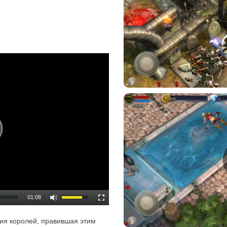
01:08
ия королей, правившая этим