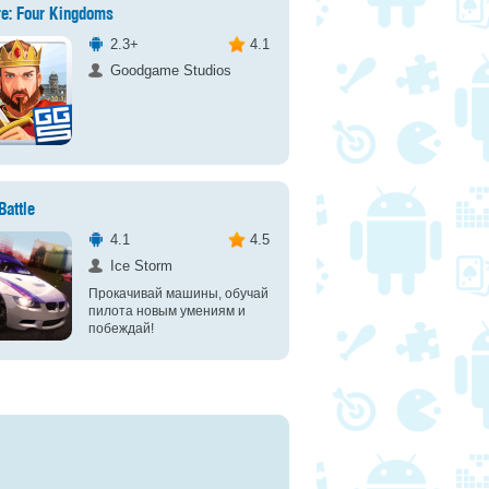
e: Four Kingdoms
2.3+
4.1
Goodgame Studios
Battle
4.1
4.5
Ice Storm
Прокачивай машины, обучай
пилота новым умениям и
побеждай!