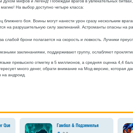
 духом мифов и легенд! Побеждай врагов в увлекательных битвах,
 магию! На выбор доступно четыре класса:
ц ближнего боя. Воины могут нанести урон сразу нескольким врага
ется на разрушительную силу заклинаний. Астроманты опасны на р
-за слабой брони полагается на скорость и ловкость. Лучники преус
езными заклинаниями, поддерживают группу, ослабляют проклятия 
 языке превысило отметку в 5 миллионов, а средняя оценка 4,4 бал
тересует много денег, обрати внимание на Мод-версию, которая дас
ы на андроид.
er Quest
Гамбол & Подземелья