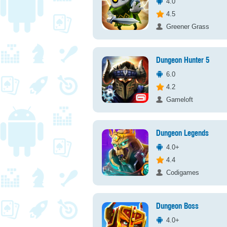
4.0
4.5
Greener Grass
Dungeon Hunter 5
6.0
4.2
Gameloft
Dungeon Legends
4.0+
4.4
Codigames
Dungeon Boss
4.0+