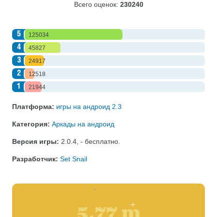
Всего оценок:
230240
5
125034
4
45827
3
24917
2
12518
1
21944
Платформа:
игры на андроид 2.3
Категория:
Аркады на андроид
Версия игры:
2.0.4
,
- бесплатно
.
Разработчик:
Set Snail