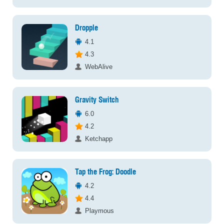
Dropple
4.1
4.3
WebAlive
Gravity Switch
6.0
4.2
Ketchapp
Tap the Frog: Doodle
4.2
4.4
Playmous