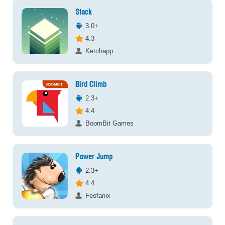
Stack
3.0+
4.3
Ketchapp
Bird Climb
2.3+
4.4
BoomBit Games
Power Jump
2.3+
4.4
Feofanix