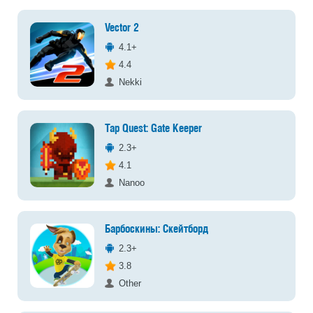
Vector 2
4.1+
4.4
Nekki
Tap Quest: Gate Keeper
2.3+
4.1
Nanoo
Барбоскины: Скейтборд
2.3+
3.8
Other