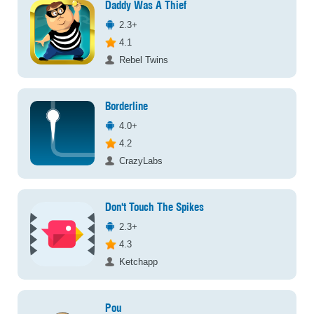
Daddy Was A Thief
2.3+
4.1
Rebel Twins
Borderline
4.0+
4.2
CrazyLabs
Don't Touch The Spikes
2.3+
4.3
Ketchapp
Pou