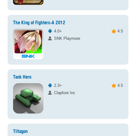
The King of Fighters-A 2012
4.0+
4.5
SNK Playmore
Tank Hero
2.3+
4.5
Clapfoot Inc
Tiltagon