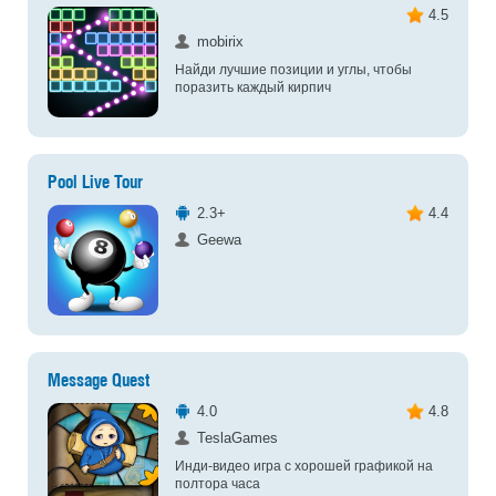
4.5
mobirix
Найди лучшие позиции и углы, чтобы
поразить каждый кирпич
Pool Live Tour
2.3+
4.4
Geewa
Message Quest
4.0
4.8
TeslaGames
Инди-видео игра с хорошей графикой на
полтора часа