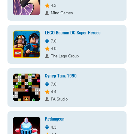
4.3
Mino Games
LEGO Batman DC Super Heroes
7.0
4.0
The Lego Group
Супер Танк 1990
7.0
4.4
FA Studio
Redungeon
4.3