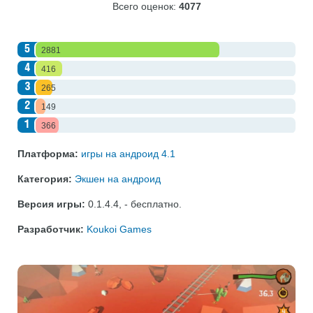
Всего оценок:
4077
5
2881
4
416
3
265
2
149
1
366
Платформа:
игры на андроид 4.1
Категория:
Экшен на андроид
Версия игры:
0.1.4.4
,
- бесплатно
.
Разработчик:
Koukoi Games