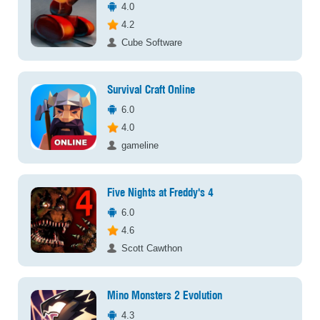
4.0
4.2
Cube Software
Survival Craft Online
6.0
4.0
gameline
Five Nights at Freddy's 4
6.0
4.6
Scott Cawthon
Mino Monsters 2 Evolution
4.3