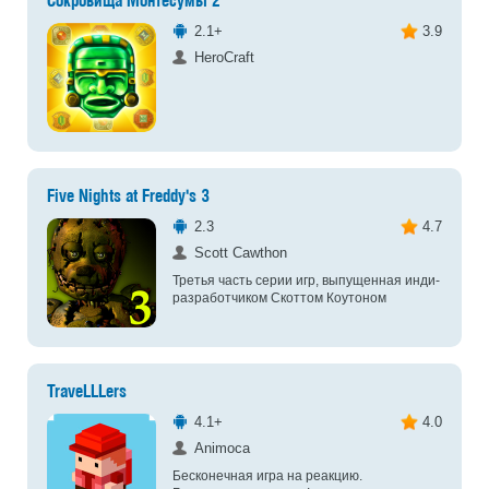
Сокровища Монтесумы 2
2.1+
3.9
HeroCraft
Five Nights at Freddy's 3
2.3
4.7
Scott Cawthon
Третья часть серии игр, выпущенная инди-
разработчиком Скоттом Коутоном
TraveLLLers
4.1+
4.0
Animoca
Бесконечная игра на реакцию.