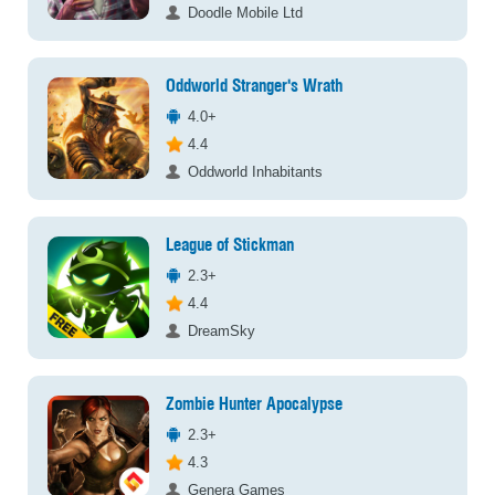
Doodle Mobile Ltd
Oddworld Stranger's Wrath
4.0+
4.4
Oddworld Inhabitants
League of Stickman
2.3+
4.4
DreamSky
Zombie Hunter Apocalypse
2.3+
4.3
Genera Games