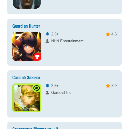
Guardian Hunter
2.3+
4.5
NHN Entertainment
Сага об Элюнах
2.3+
3.9
Gamevil Inc