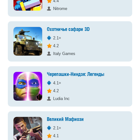
4.4
Nitrome
Охотничье сафари 3D
2.1+
4.2
Italy Games
Черепашки-Ниндзя: Легенды
4.1+
4.2
Ludia Inc
Великий Мафиози
2.1+
4.1