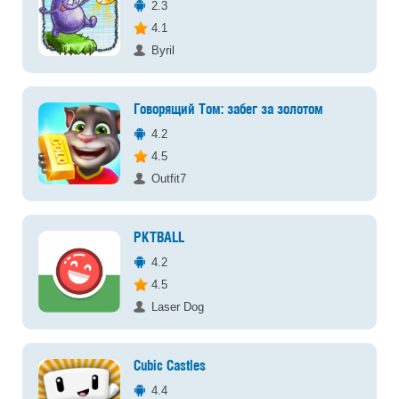
2.3
4.1
Byril
Говорящий Том: забег за золотом
4.2
4.5
Outfit7
PKTBALL
4.2
4.5
Laser Dog
Cubic Castles
4.4