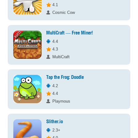
4.1
Cosmic Cow
MultiCraft ― Free Miner!
4.4
4.3
MultiCraft
Tap the Frog: Doodle
4.2
4.4
Playmous
Slither.io
2.3+
4.0