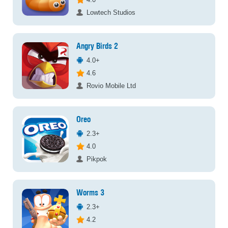
Lowtech Studios
Angry Birds 2
4.0+
4.6
Rovio Mobile Ltd
Oreo
2.3+
4.0
Pikpok
Worms 3
2.3+
4.2