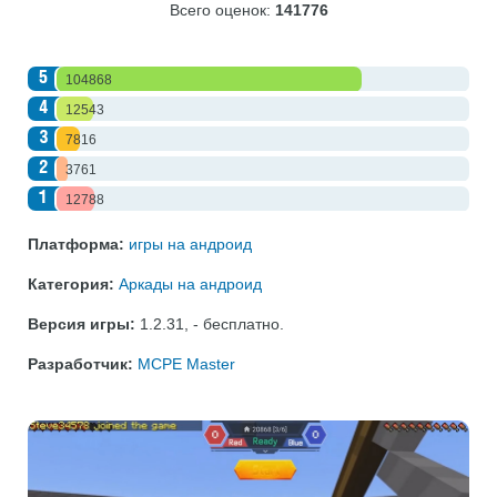
Всего оценок:
141776
5
104868
4
12543
3
7816
2
3761
1
12788
Платформа:
игры на андроид
Категория:
Аркады на андроид
Версия игры:
1.2.31
,
- бесплатно
.
Разработчик:
MCPE Master