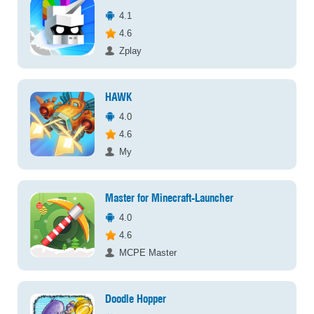
4.1
4.6
Zplay
HAWK
4.0
4.6
My
Master for Minecraft-Launcher
4.0
4.6
MCPE Master
Doodle Hopper