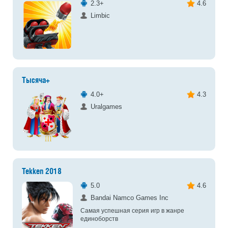
2.3+
4.6
Limbic
Тысяча+
4.0+
4.3
Uralgames
Tekken 2018
5.0
4.6
Bandai Namco Games Inc
Самая успешная серия игр в жанре
единоборств