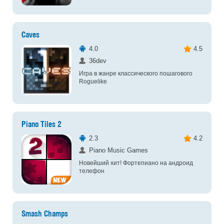
Caves
4.0
4.5
36dev
Игра в жанре классического пошагового
Roguelike
Piano Tiles 2
2.3
4.2
Piano Music Games
Новейший хит! Фортепиано на андроид
телефон
Smash Champs