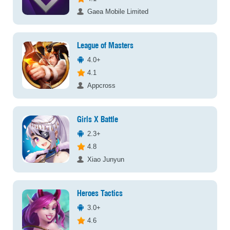
Gaea Mobile Limited
League of Masters
4.0+
4.1
Appcross
Girls X Battle
2.3+
4.8
Xiao Junyun
Heroes Tactics
3.0+
4.6