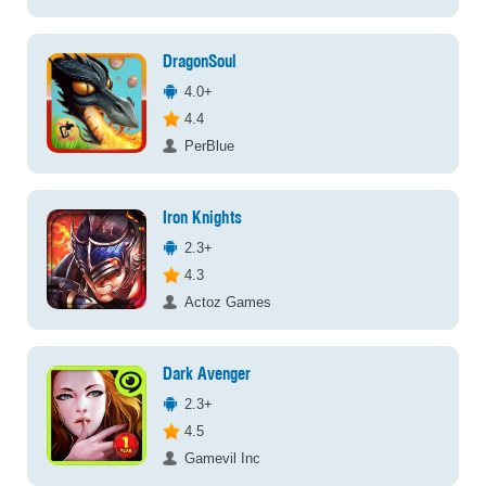
DragonSoul
4.0+
4.4
PerBlue
Iron Knights
2.3+
4.3
Actoz Games
Dark Avenger
2.3+
4.5
Gamevil Inc