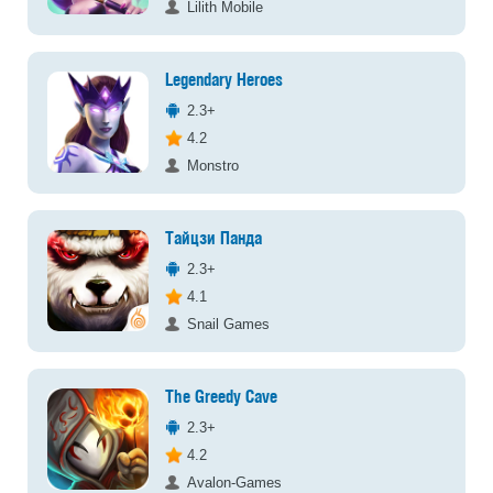
Lilith Mobile
Legendary Heroes
2.3+
4.2
Monstro
Тайцзи Панда
2.3+
4.1
Snail Games
The Greedy Cave
2.3+
4.2
Avalon-Games