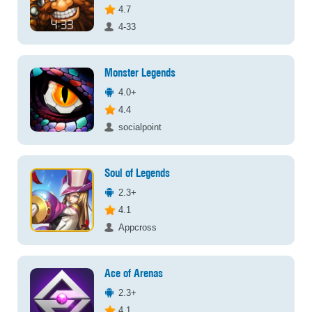
4.7
4-33
Monster Legends
4.0+
4.4
socialpoint
Soul of Legends
2.3+
4.1
Appcross
Ace of Arenas
2.3+
4.1