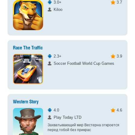
3.0+
3.7
Kiloo
Race The Traffic
2.3+
3.9
Soccer Football World Cup Games
Western Story
4.0
4.6
Play Today LTD
Захватывающий мир Вестерна откроется
перед тобой без прикрас