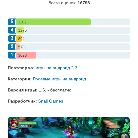
Всего оценок:
16798
5
11023
4
1275
3
894
2
578
1
3028
Платформа:
игры на андроид 2.3
Категория:
Ролевые игры на андроид
Версия игры:
1.6
,
- бесплатно
.
Разработчик:
Snail Games