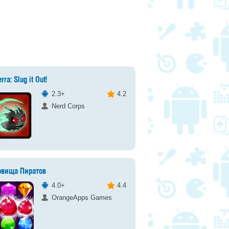
rra: Slug it Out!
2.3+
4.2
Nerd Corps
овища Пиратов
4.0+
4.4
OrangeApps Games