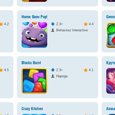
Home: Boov Pop!
Gems
4.2
2.3+
4.4
Behaviour Interactive
Blocks Burst
Крут
4.5
2.3+
4.1
Hapoga
Crazy Kitchen
Алма