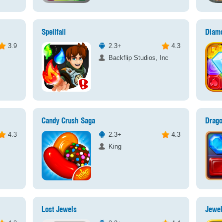
Spellfall
Diam
3.9
2.3+
4.3
Backflip Studios, Inc
Candy Crush Saga
Drag
4.3
2.3+
4.3
King
Lost Jewels
Jewe