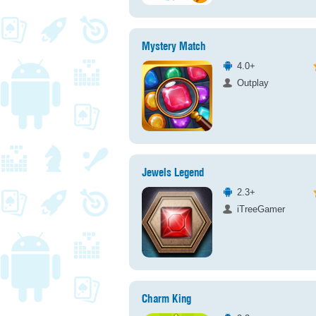
Mystery Match
4.0+
Outplay
Jewels Legend
2.3+
iTreeGamer
Charm King