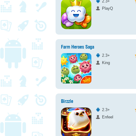
2.3+
PlayQ
Farm Heroes Saga
2.3+
King
Birzzle
2.3+
Enfeel