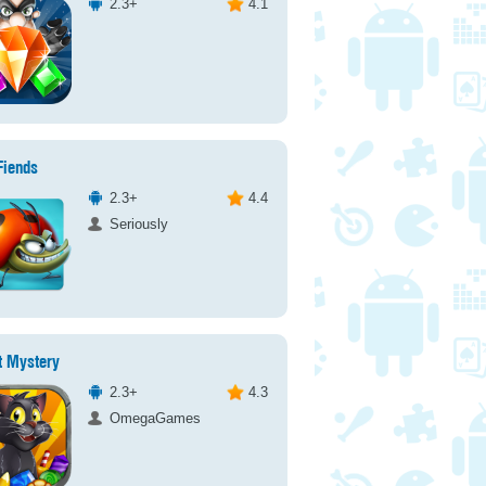
2.3+
4.1
Fiends
2.3+
4.4
Seriously
t Mystery
2.3+
4.3
OmegaGames