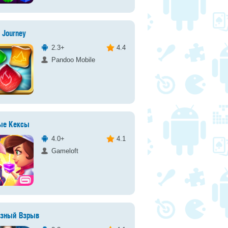
 Journey
2.3+
4.4
Pandoo Mobile
ые Кексы
4.0+
4.1
Gameloft
зный Взрыв