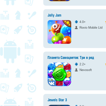
Jolly Jam
4.0+
Rovio Mobile Ltd
Планета Самоцветов: Три в ряд
2.2+
Nevosoft
Jewels Star 3