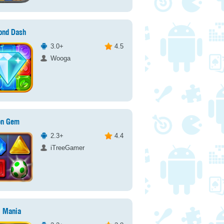
ond Dash
3.0+
4.5
Wooga
on Gem
2.3+
4.4
iTreeGamer
l Mania