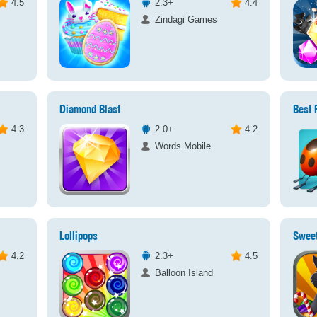
4.5
2.3+
4.4
Zindagi Games
Diamond Blast
Best 
4.3
2.0+
4.2
Words Mobile
Lollipops
Swee
4.2
2.3+
4.5
Balloon Island