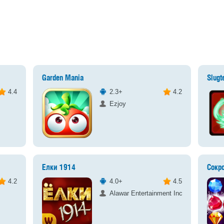
Garden Mania
Slugte
4.4
2.3+
4.2
Ezjoy
Елки 1914
Сокр
4.2
4.0+
4.5
Alawar Entertainment Inc