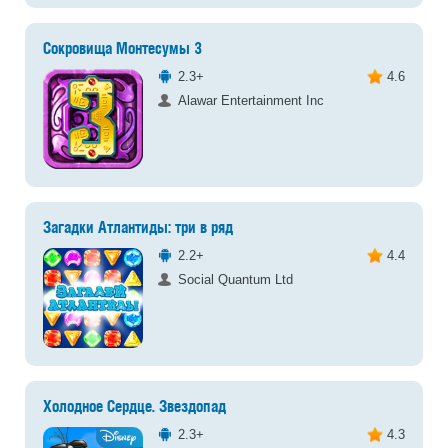
Сокровища Монтесумы 3
2.3+
4.6
Alawar Entertainment Inc
Загадки Атлантиды: три в ряд
2.2+
4.4
Social Quantum Ltd
Холодное Сердце. Звездопад
2.3+
4.3