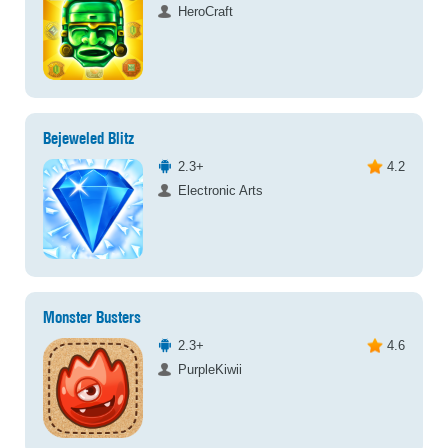
HeroCraft
Bejeweled Blitz
2.3+
4.2
Electronic Arts
Monster Busters
2.3+
4.6
PurpleKiwii