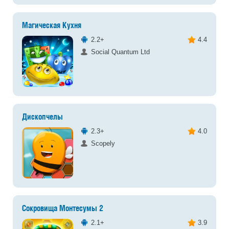
Магическая Кухня
2.2+
4.4
Social Quantum Ltd
Дископчелы
2.3+
4.0
Scopely
Сокровища Монтесумы 2
2.1+
3.9