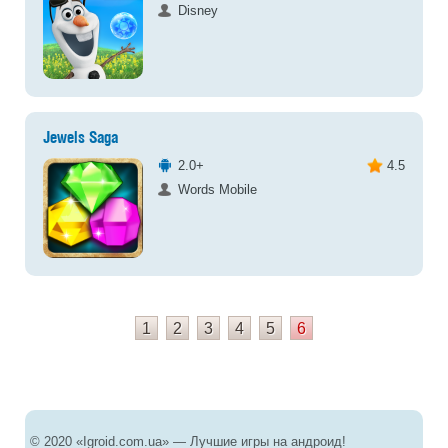
Disney
Jewels Saga
2.0+
4.5
Words Mobile
1
2
3
4
5
6
© 2020 «Igroid.com.ua» — Лучшие игры на андроид!