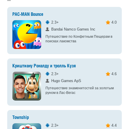
PAC-MAN Bounce
2.3+
4.0
Bandai Namco Games Inc
Путешествие по Конфетным Пещерам в
поисках лакомства
Криштиану Роналду и тролль Кузя
2.3+
4.6
Hugo Games ApS
Путешествие знаменитостей за золотым
руном в Лас-Вегас
Township
2.3+
4.4