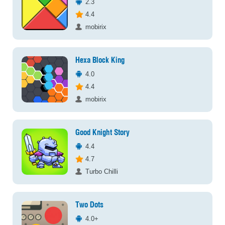
2.3
4.4
mobirix
Hexa Block King
4.0
4.4
mobirix
Good Knight Story
4.4
4.7
Turbo Chilli
Two Dots
4.0+