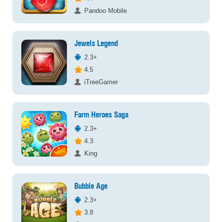
Pandoo Mobile
Jewels Legend
2.3+
4.5
iTreeGamer
Farm Heroes Saga
2.3+
4.3
King
Bubble Age
2.3+
3.8