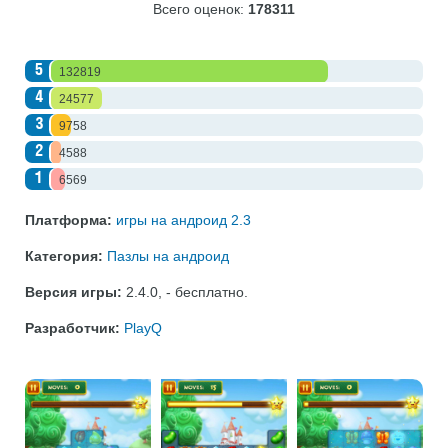
Всего оценок:
178311
5
132819
4
24577
3
9758
2
4588
1
6569
Платформа:
игры на андроид 2.3
Категория:
Пазлы на андроид
Версия игры:
2.4.0
,
- бесплатно
.
Разработчик:
PlayQ