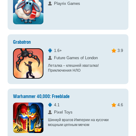
Playrix Games
Grabatron
1.6+
3.9
Future Games of London
Леталка – клешней хваталка!
Приключения НЛО
Warhammer 40,000: Freeblade
4.1
4.6
Pixel Toys
Шинкуй врагов Империи на кусочки
мощным цепным мечом