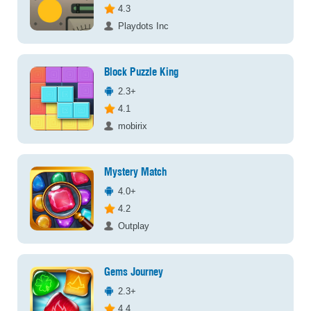
4.3
Playdots Inc
Block Puzzle King
2.3+
4.1
mobirix
Mystery Match
4.0+
4.2
Outplay
Gems Journey
2.3+
4.4