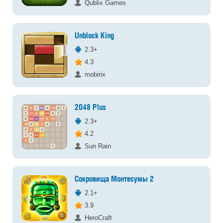
Qublix Games
Unblock King
2.3+
4.3
mobirix
2048 Plus
2.3+
4.2
Sun Rain
Сокровища Монтесумы 2
2.1+
3.9
HeroCraft