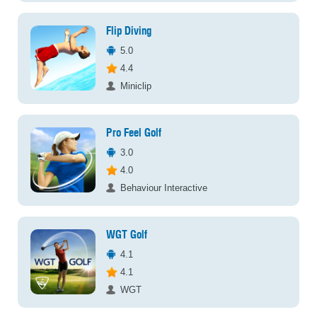
Flip Diving
5.0
4.4
Miniclip
Pro Feel Golf
3.0
4.0
Behaviour Interactive
WGT Golf
4.1
4.1
WGT