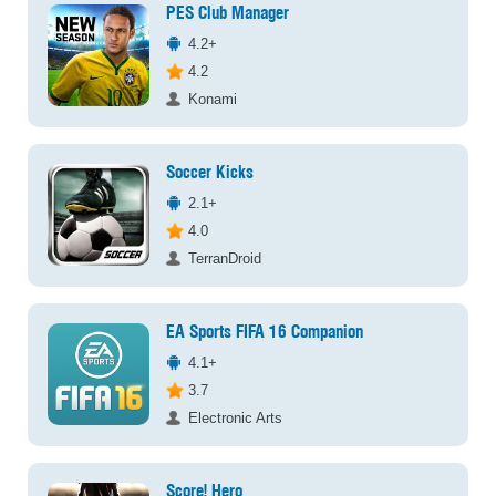
PES Club Manager
4.2+
4.2
Konami
Soccer Kicks
2.1+
4.0
TerranDroid
EA Sports FIFA 16 Companion
4.1+
3.7
Electronic Arts
Score! Hero