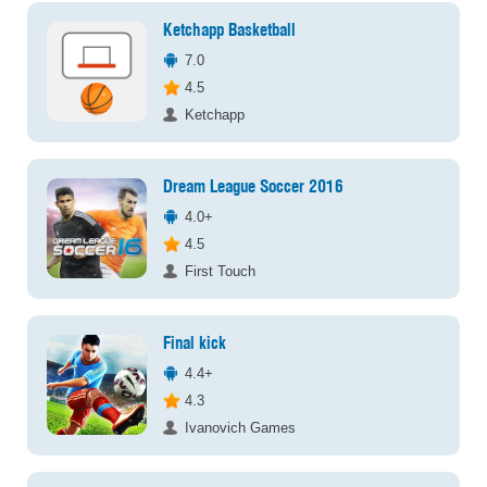
Ketchapp Basketball
7.0
4.5
Ketchapp
Dream League Soccer 2016
4.0+
4.5
First Touch
Final kick
4.4+
4.3
Ivanovich Games