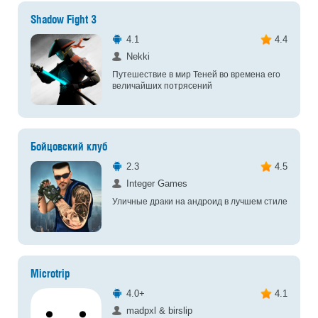
Shadow Fight 3
4.1
4.4
Nekki
Путешествие в мир Теней во времена его
величайших потрясений
Бойцовский клуб
2.3
4.5
Integer Games
Уличные драки на андроид в лучшем стиле
Microtrip
4.0+
4.1
madpxl & birslip