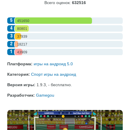
Всего оценок:
632516
5
451650
4
80801
3
37939
2
18217
1
43909
Платформа:
игры на андроид 5.0
Категория:
Спорт игры на андроид
Версия игры:
1.9.3
,
- бесплатно
.
Разработчик:
Gamegou