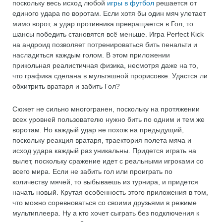
поскольку весь исход любой
игры в футбол
решается от
единого удара по воротам. Если хотя бы один мяч улетает
мимо ворот, а удар противника превращается в Гол, то
шансы победить становятся всё меньше. Игра Perfect Kick
на андроид позволяет потренироваться бить пенальти и
насладиться каждым голом. В этом приложении
прикольная реалистичная физика, несмотря даже на то,
что графика сделана в мультяшной прорисовке. Удастся ли
обхитрить вратаря и забить Гол?
Сюжет не сильно многогранен, поскольку на протяжении
всех уровней пользователю нужно бить по одним и тем же
воротам. Но каждый удар не похож на предыдущий,
поскольку реакция вратаря, траектория полета мяча и
исход удара каждый раз уникальны. Придется играть на
вылет, поскольку сражение идет с реальными игроками со
всего мира. Если не забить гол или проиграть по
количеству мячей, то выбываешь из турнира, и придется
начать новый. Крутая особенность этого приложения в том,
что можно соревноваться со своими друзьями в режиме
мультиплеера. Ну а кто хочет сыграть без подключения к