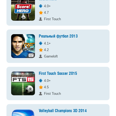
4.0+
4.7
First Touch
Реальный футбол 2013
4.1+
4.2
Gameloft
First Touch Soccer 2015
4.0+
4.5
First Touch
Volleyball Champions 3D 2014