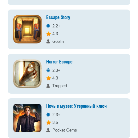
Escape Story
2.2+
4.3
Goblin
Horror Escape
2.3+
4.3
Trapped
Ночь в музее: Утерянный ключ
2.3+
3.5
Pocket Gems