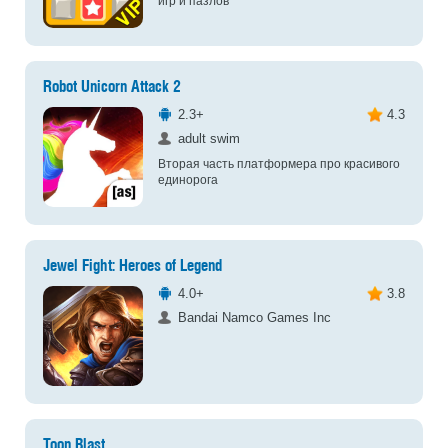
игр и пазлов
Robot Unicorn Attack 2
2.3+
4.3
adult swim
Вторая часть платформера про красивого
единорога
Jewel Fight: Heroes of Legend
4.0+
3.8
Bandai Namco Games Inc
Toon Blast