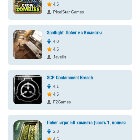
4.5
PixelStar Games
Spotlight: Побег из Комнаты
4.0
4.5
Javelin
SCP Containment Breach
4.1
4.5
F2Games
Побег игра: 50 комната (часть 1, полная версия
2.3
4.5