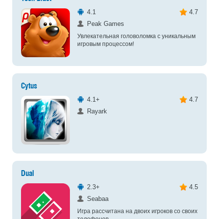
4.1
4.7
Peak Games
Увлекательная головоломка с уникальным
игровым процессом!
Cytus
4.1+
4.7
Rayark
Dual
2.3+
4.5
Seabaa
Игра рассчитана на двоих игроков со своих