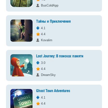
BusColdApp
Тайны и Приключения
4.1
4.4
Kovalim
Lost Journey: В поисках памяти
3.0
4.4
DreamSky
Ghost Town Adventures
4.1
4.4