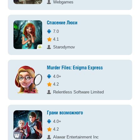
Webgames
Спасение Люси
7.0
4.1
Starodymov
Murder Files: Enigma Express
4.0+
4.2
Relentless Software Limited
Грани возможного
4.0+
4.2
Alawar Entertainment Inc