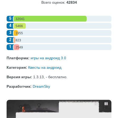
Всего оценок:
42834
5
32041
4
5466
3
1955
2
823
1
2549
Платформа:
игры на андроид 3.0
Категория:
Квесты на андроид
Версия игры:
1.3.13
,
- бесплатно
.
Разработчик:
DreamSky