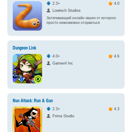
2.3+
4.0
Lowtech Studios
Затягивающий онлайн экшен от которого
просто невозможно оторваться
Dungeon Link
4.0+
4.6
Gamevil Inc
Nun Attack: Run & Gun
2.3+
4.3
Frima Studio