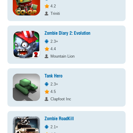
4.2
Triniti
Zombie Diary 2: Evolution
2.3+
4.4
Mountain Lion
Tank Hero
2.3+
4.5
Clapfoot Inc
Zombie RoadKill
2.1+