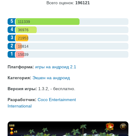
Всего оценок:
196121
5
111339
4
36976
3
21953
2
10814
1
15039
Платформа:
игры на андроид 2.1
Категория:
Экшен на андроид
Версия игры:
1.3.2
,
- бесплатно
.
Разработчик:
Coco Entertainment
International