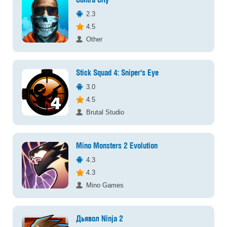
Contra City
2.3
4.5
Other
Stick Squad 4: Sniper's Eye
3.0
4.5
Brutal Studio
Mino Monsters 2 Evolution
4.3
4.3
Mino Games
Дьявол Ninja 2