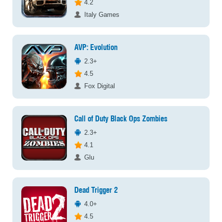
4.2
Italy Games
AVP: Evolution
2.3+
4.5
Fox Digital
Call of Duty Black Ops Zombies
2.3+
4.1
Glu
Dead Trigger 2
4.0+
4.5