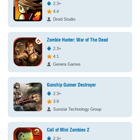
2.3+
4.4
Droid Studio
Zombie Hunter: War of The Dead
2.3+
4.1
Genera Games
Gunship Gunner Destroyer
2.3+
3.9
Sunstar Technology Group
Call of Mini Zombies 2
2.3+