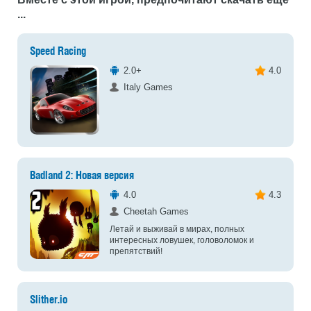
...
Speed Racing
2.0+
4.0
Italy Games
Badland 2: Новая версия
4.0
4.3
Cheetah Games
Летай и выживай в мирах, полных
интересных ловушек, головоломок и
препятствий!
Slither.io