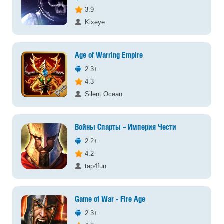
3.9
Kixeye
Age of Warring Empire
2.3+
4.3
Silent Ocean
Войны Спарты – Империя Чести
2.2+
4.2
tap4fun
Game of War - Fire Age
2.3+