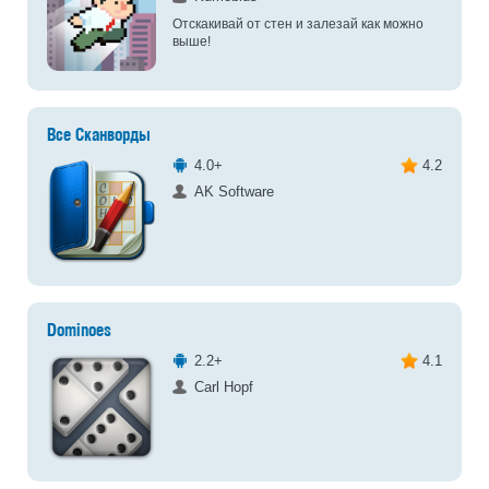
Отскакивай от стен и залезай как можно
выше!
Все Сканворды
4.0+
4.2
AK Software
Dominoes
2.2+
4.1
Carl Hopf