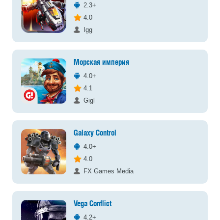
2.3+
4.0
Igg
Морская империя
4.0+
4.1
Gigl
Galaxy Control
4.0+
4.0
FX Games Media
Vega Conflict
4.2+