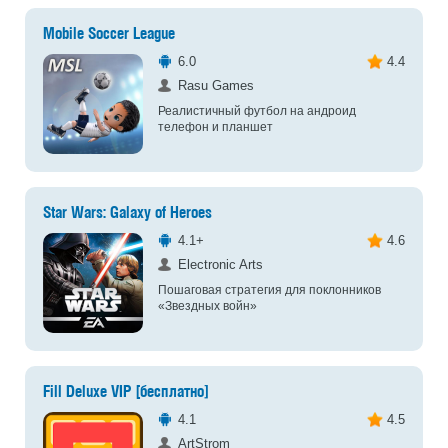
Mobile Soccer League
6.0
4.4
Rasu Games
Реалистичный футбол на андроид
телефон и планшет
Star Wars: Galaxy of Heroes
4.1+
4.6
Electronic Arts
Пошаговая стратегия для поклонников
«Звездных войн»
Fill Deluxe VIP [бесплатно]
4.1
4.5
ArtStrom