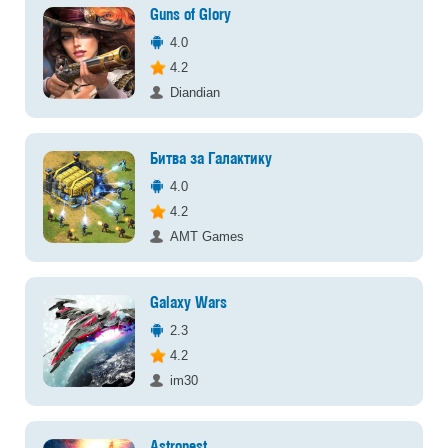
Guns of Glory
4.0
4.2
Diandian
Битва за Галактику
4.0
4.2
AMT Games
Galaxy Wars
2.3
4.2
im30
Astronest