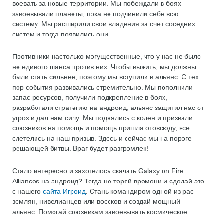
воевать за новые территории. Мы побеждали в боях,
завоевывали планеты, пока не подчинили себе всю
систему. Мы расширили свои владения за счет соседних
систем и тогда появились они.
Противники настолько могущественные, что у нас не было
не единого шанса против них. Чтобы выжить, мы должны
были стать сильнее, поэтому мы вступили в альянс. С тех
пор события развивались стремительно. Мы пополнили
запас ресурсов, получили подкрепление в боях,
разработали стратегию на андроид, альянс защитил нас от
угроз и дал нам силу. Мы поднялись с колен и призвали
союзников на помощь и помощь пришла отовсюду, все
слетелись на наш призыв. Здесь и сейчас мы на пороге
решающей битвы. Враг будет разгромлен!
Стало интересно и захотелось скачать Galaxy on Fire
Alliances на андроид? Тогда не теряй времени и сделай это
с нашего
сайта Игроид
. Стань командиром одной из рас —
землян, нивелианцев или воссков и создай мощный
альянс. Помогай союзникам завоевывать космическое