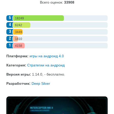
Всего оценок:
33908
5
18249
4
6242
3
3449
2
1810
1
4158
Платформа:
игры на андроид 4.0
Категория:
Стратегии на андроид
Версия игры:
1.14.0
,
- бесплатно
.
Разработчик:
Deep Silver