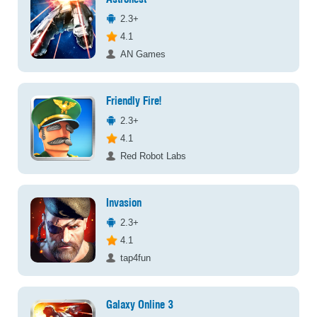
2.3+
4.1
AN Games
Friendly Fire!
2.3+
4.1
Red Robot Labs
Invasion
2.3+
4.1
tap4fun
Galaxy Online 3