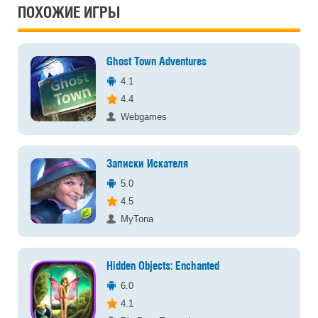
ПОХОЖИЕ ИГРЫ
Ghost Town Adventures
4.1
4.4
Webgames
Записки Искателя
5.0
4.5
MyTona
Hidden Objects: Enchanted
6.0
4.1