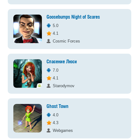
Goosebumps Night of Scares
5.0
4.1
Cosmic Forces
Спасение Люси
7.0
4.1
Starodymov
Ghost Town
4.0
4.3
Webgames