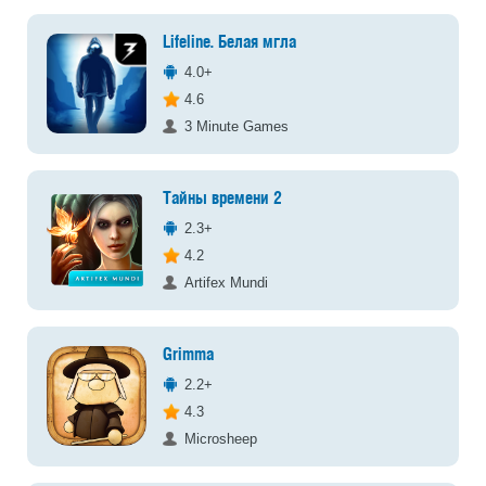
Lifeline. Белая мгла
4.0+
4.6
3 Minute Games
Тайны времени 2
2.3+
4.2
Artifex Mundi
Grimma
2.2+
4.3
Microsheep