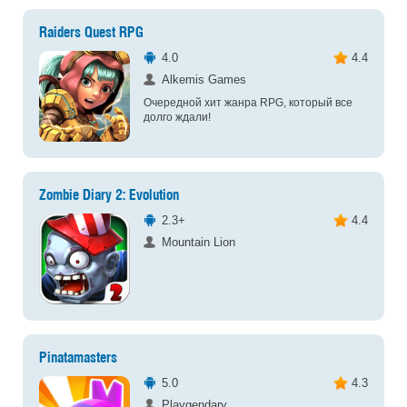
Raiders Quest RPG
4.0
4.4
Alkemis Games
Очередной хит жанра RPG, который все
долго ждали!
Zombie Diary 2: Evolution
2.3+
4.4
Mountain Lion
Pinatamasters
5.0
4.3
Playgendary