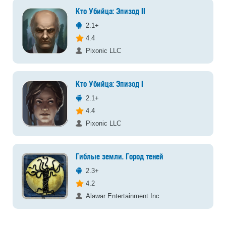
Кто Убийца: Эпизод II
2.1+
4.4
Pixonic LLC
Кто Убийца: Эпизод I
2.1+
4.4
Pixonic LLC
Гиблые земли. Город теней
2.3+
4.2
Alawar Entertainment Inc