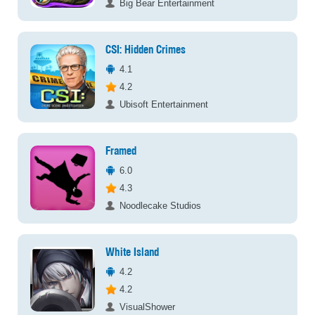
Big Bear Entertainment
CSI: Hidden Crimes
4.1
4.2
Ubisoft Entertainment
Framed
6.0
4.3
Noodlecake Studios
White Island
4.2
4.2
VisualShower