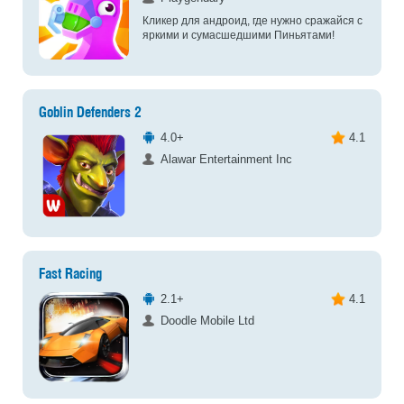
Кликер для андроид, где нужно сражайся с
яркими и сумасшедшими Пиньятами!
Goblin Defenders 2
4.0+
4.1
Alawar Entertainment Inc
Fast Racing
2.1+
4.1
Doodle Mobile Ltd