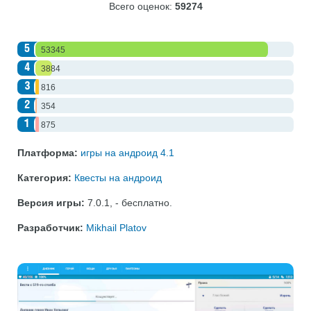
Всего оценок:
59274
5
53345
4
3884
3
816
2
354
1
875
Платформа:
игры на андроид 4.1
Категория:
Квесты на андроид
Версия игры:
7.0.1
,
- бесплатно
.
Разработчик:
Mikhail Platov