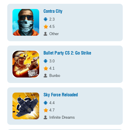
Contra City
2.3
4.5
Other
Bullet Party CS 2: Go Strike
3.0
4.1
Bunbo
Sky Force Reloaded
4.4
4.7
Infinite Dreams