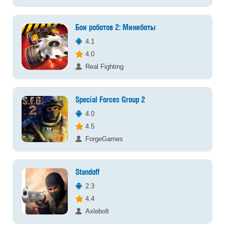
Бои роботов 2: Миниботы
4.1
4.0
Real Fighting
Special Forces Group 2
4.0
4.5
ForgeGames
Standoff
2.3
4.4
Axlebolt