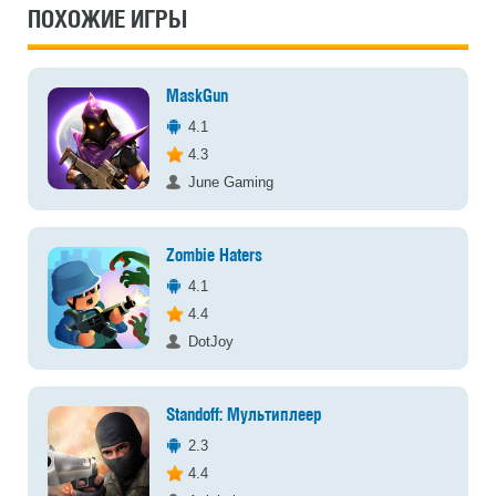
ПОХОЖИЕ ИГРЫ
MaskGun
4.1
4.3
June Gaming
Zombie Haters
4.1
4.4
DotJoy
Standoff: Мультиплеер
2.3
4.4