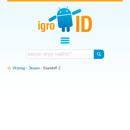
Игроид
Экшен
Standoff 2