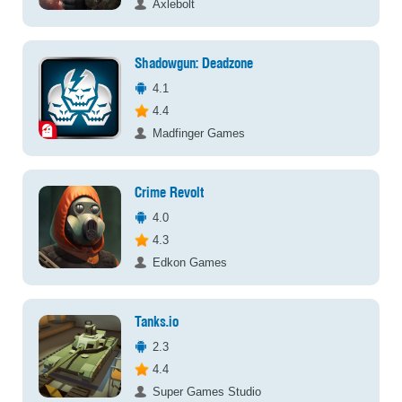
Axlebolt
Shadowgun: Deadzone
4.1
4.4
Madfinger Games
Crime Revolt
4.0
4.3
Edkon Games
Tanks.io
2.3
4.4
Super Games Studio