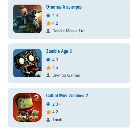
Ответный выстрел
4.4
4.2
Doodle Mobile Ltd
Zombie Age 3
4.0
4.5
Divmob Games
Call of Mini Zombies 2
2.3+
4.2
Triniti