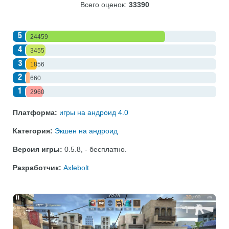
Всего оценок:
33390
5
24459
4
3455
3
1856
2
660
1
2960
Платформа:
игры на андроид 4.0
Категория:
Экшен на андроид
Версия игры:
0.5.8
,
- бесплатно
.
Разработчик:
Axlebolt