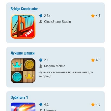
Bridge Constructor
2.3+
4.1
ClockStone Studio
Лучшие шашки
2.1
4.3
Magma Mobile
Лучшая настольная игра в шашки для
андроид
Орбиталь 1
4.1
4.3
Etermax