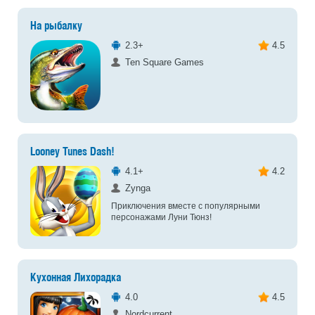
На рыбалку
2.3+
4.5
Ten Square Games
Looney Tunes Dash!
4.1+
4.2
Zynga
Приключения вместе с популярными
персонажами Луни Тюнз!
Кухонная Лихорадка
4.0
4.5
Nordcurrent