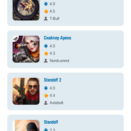
4.0
4.5
T-Bull
Снайпер Арена
4.0
4.3
Nordcurrent
Standoff 2
4.0
4.4
Axlebolt
Standoff
2.3