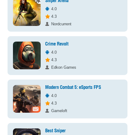
Sniper Arena
4.0
4.3
Nordcurrent
Crime Revolt
4.0
4.3
Edkon Games
Modern Combat 5: eSports FPS
4.0
4.3
Gameloft
Best Sniper