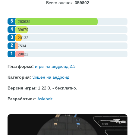
Всего оценок:
359802
5
263635
4
39679
3
20132
2
7534
1
28822
Платформа:
игры на андроид 2.3
Категория:
Экшен на андроид
Версия игры:
1.22.0
,
- бесплатно
.
Разработчик:
Axlebolt