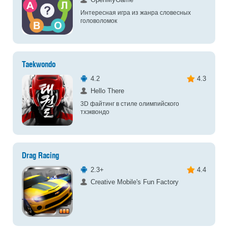
Интересная игра из жанра словесных
головоломок
Taekwondo
4.2
4.3
Hello There
3D файтинг в стиле олимпийского
тхэквондо
Drag Racing
2.3+
4.4
Creative Mobile's Fun Factory