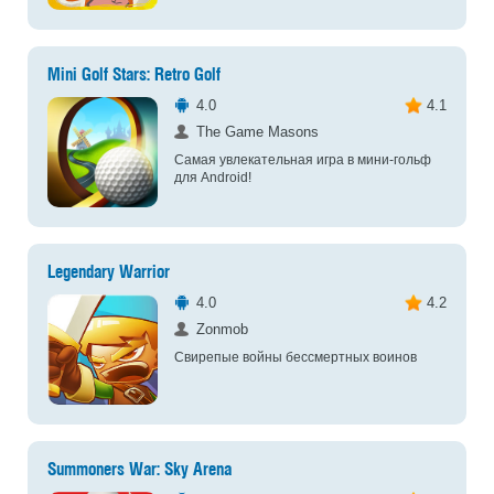
Mini Golf Stars: Retro Golf
4.0
4.1
The Game Masons
Самая увлекательная игра в мини-гольф
для Android!
Legendary Warrior
4.0
4.2
Zonmob
Свирепые войны бессмертных воинов
Summoners War: Sky Arena