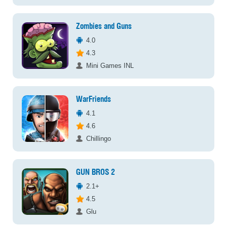
Zombies and Guns
4.0
4.3
Mini Games INL
WarFriends
4.1
4.6
Chillingo
GUN BROS 2
2.1+
4.5
Glu