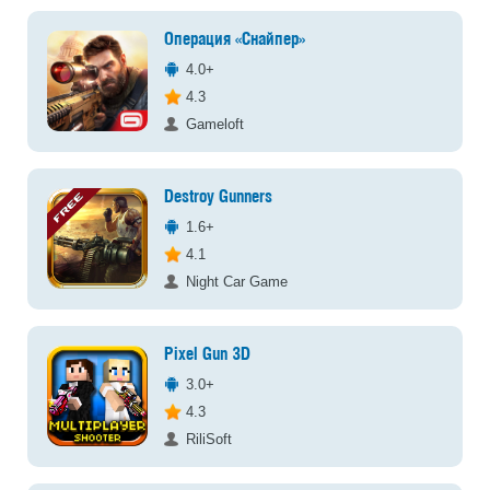
Операция «Снайпер»
4.0+
4.3
Gameloft
Destroy Gunners
1.6+
4.1
Night Car Game
Pixel Gun 3D
3.0+
4.3
RiliSoft