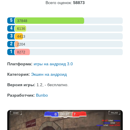
Всего оценок:
58873
5
37848
4
6136
3
4413
2
2204
1
8272
Платформа:
игры на андроид 3.0
Категория:
Экшен на андроид
Версия игры:
1.2
,
- бесплатно
.
Разработчик:
Bunbo