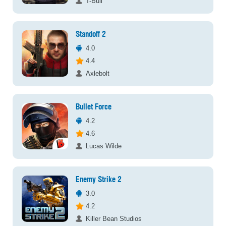
T-Bull
Standoff 2
4.0
4.4
Axlebolt
Bullet Force
4.2
4.6
Lucas Wilde
Enemy Strike 2
3.0
4.2
Killer Bean Studios