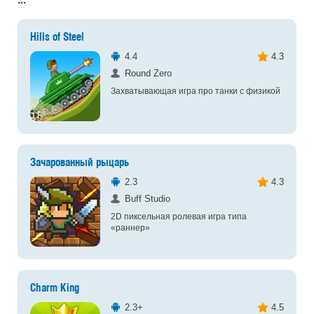
Hills of Steel
4.4
4.3
Round Zero
Захватывающая игра про танки с физикой
Зачарованный рыцарь
2.3
4.3
Buff Studio
2D пиксельная ролевая игра типа
«раннер»
Charm King
2.3+
4.5