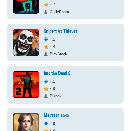
4.7
ChillyRoom
Snipers vs Thieves
4.1
4.4
PlayStack
Into the Dead 2
4.1
4.6
Pikpok
Мертвая зона
4.0
4.6