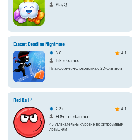
PlayQ
Eraser: Deadline Nightmare
3.0
4.1
Hiker Games
Платформер-головоломка с 2D-физикой
Red Ball 4
2.3+
4.1
FDG Entertainment
45 увлекательных уровне по хитроумным
ловушкам