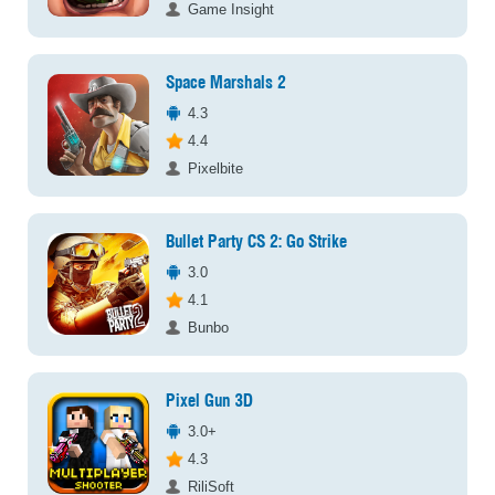
Game Insight
Space Marshals 2
4.3
4.4
Pixelbite
Bullet Party CS 2: Go Strike
3.0
4.1
Bunbo
Pixel Gun 3D
3.0+
4.3
RiliSoft