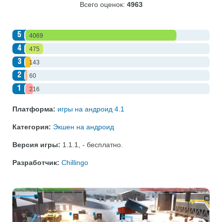
Всего оценок:
4963
5
4069
4
475
3
143
2
60
1
216
Платформа:
игры на андроид 4.1
Категория:
Экшен на андроид
Версия игры:
1.1.1
,
- бесплатно
.
Разработчик:
Chillingo