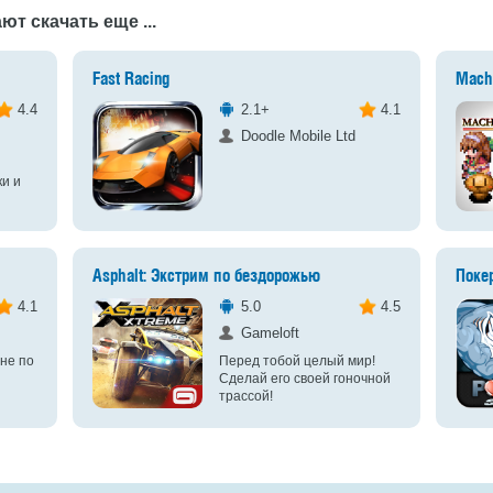
ют скачать еще ...
Fast Racing
Mach
4.4
2.1+
4.1
Doodle Mobile Ltd
ки и
Asphalt: Экстрим по бездорожью
Поке
4.1
5.0
4.5
Gameloft
не по
Перед тобой целый мир!
Сделай его своей гоночной
трассой!