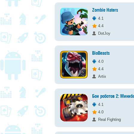
Zombie Haters
4.1
4.4
DotJoy
BioBeasts
4.0
4.4
Artix
Бои роботов 2: Миниб
4.1
4.0
Real Fighting