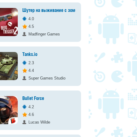
Шутер на выживание с зомби
4.0
4.5
Madfinger Games
Tanks.io
2.3
4.4
Super Games Studio
Bullet Force
4.2
4.6
Lucas Wilde