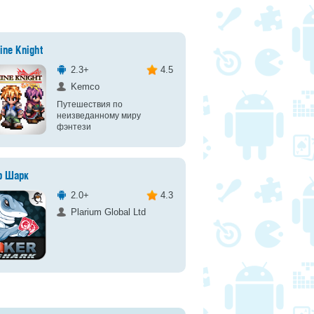
ine Knight
2.3+
4.5
Kemco
Путешествия по
неизведанному миру
фэнтези
р Шарк
2.0+
4.3
Plarium Global Ltd