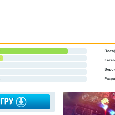
Плат
75
5
Катег
2
Верси
Разра
8
ИГРУ