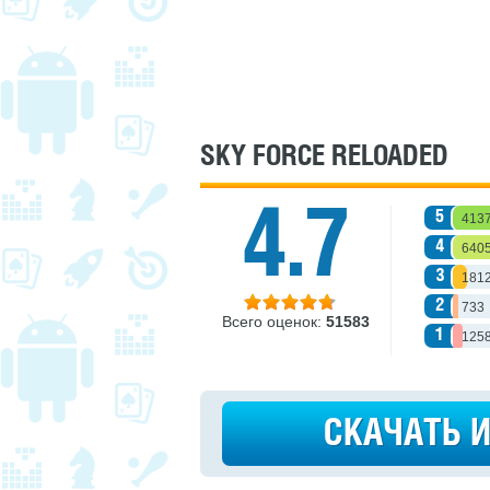
SKY FORCE RELOADED
4.7
5
413
4
640
3
181
2
733
Всего оценок:
51583
1
125
СКАЧАТЬ 