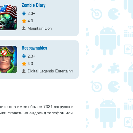
Zombie Diary
2.3+
4.3
Mountain Lion
Respawnables
2.3+
4.3
Digital Legends Entertainment SL
тике она имеет более 7331 загрузок и
шили скачать на андроид телефон или