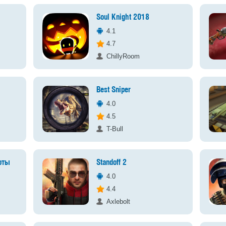
Soul Knight 2018
4.1
4.7
ChillyRoom
Best Sniper
4.0
4.5
T-Bull
оты
Standoff 2
4.0
4.4
Axlebolt