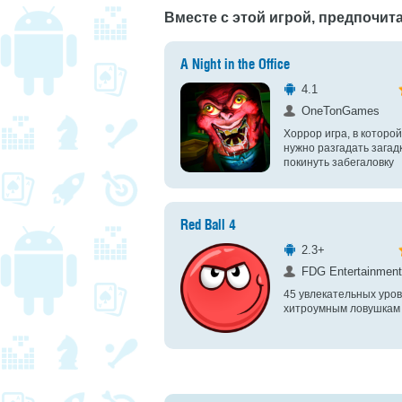
Вместе с этой игрой, предпочита
A Night in the Office
4.1
OneTonGames
Хоррор игра, в которой
нужно разгадать загад
покинуть забегаловку
Red Ball 4
2.3+
FDG Entertainment
45 увлекательных уров
хитроумным ловушкам