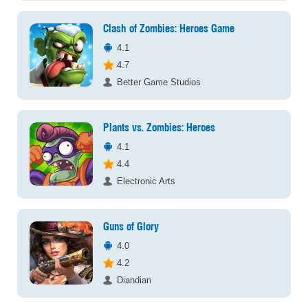
Clash of Zombies: Heroes Game
4.1
4.7
Better Game Studios
Plants vs. Zombies: Heroes
4.1
4.4
Electronic Arts
Guns of Glory
4.0
4.2
Diandian