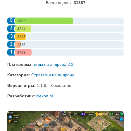
Всего оценок:
31387
5
16829
4
4724
3
3195
2
1846
1
4793
Платформа:
игры на андроид 2.3
Категория:
Стратегии на андроид
Версия игры:
1.1.9
,
- бесплатно
.
Разработчик:
Nexon M