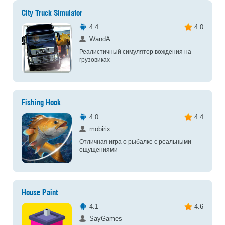
City Truck Simulator
4.4
4.0
WandA
Реалистичный симулятор вождения на
грузовиках
Fishing Hook
4.0
4.4
mobirix
Отличная игра о рыбалке с реальными
ощущениями
House Paint
4.1
4.6
SayGames