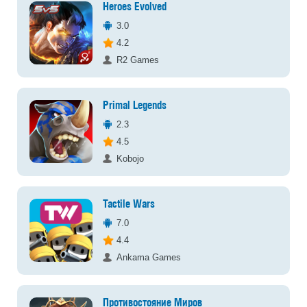
Heroes Evolved
3.0
4.2
R2 Games
Primal Legends
2.3
4.5
Kobojo
Tactile Wars
7.0
4.4
Ankama Games
Противостояние Миров