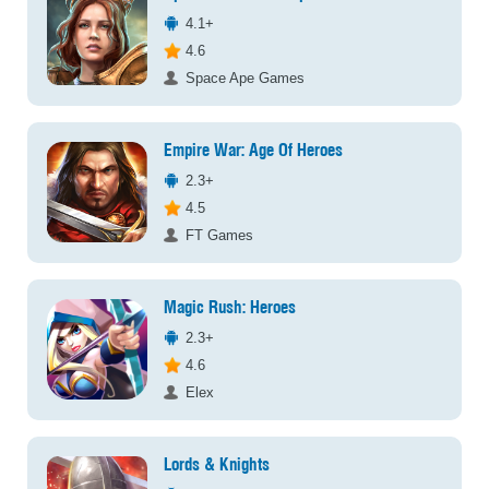
4.1+
4.6
Space Ape Games
Empire War: Age Of Heroes
2.3+
4.5
FT Games
Magic Rush: Heroes
2.3+
4.6
Elex
Lords & Knights