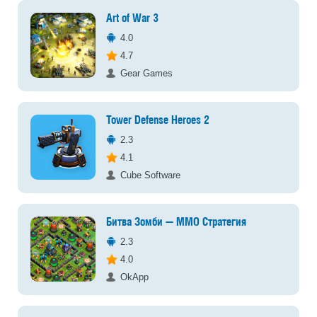
Art of War 3
4.0
4.7
Gear Games
Tower Defense Heroes 2
2.3
4.1
Cube Software
Битва Зомби — ММО Стратегия
2.3
4.0
OkApp