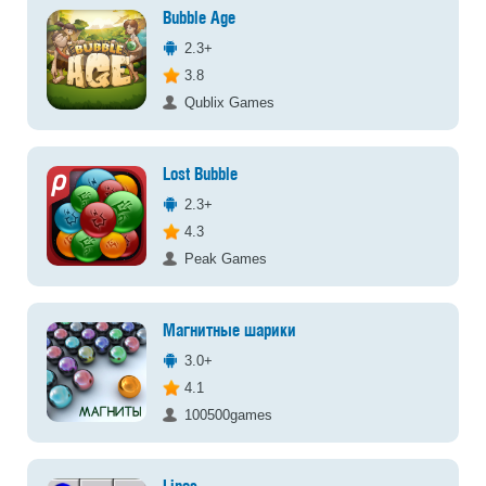
Bubble Age
2.3+
3.8
Qublix Games
Lost Bubble
2.3+
4.3
Peak Games
Магнитные шарики
3.0+
4.1
100500games