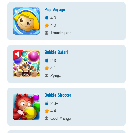
Pop Voyage
4.0+
4.0
Thumbspire
Bubble Safari
2.3+
4.1
Zynga
Bubble Shooter
2.3+
4.4
Cool Mango