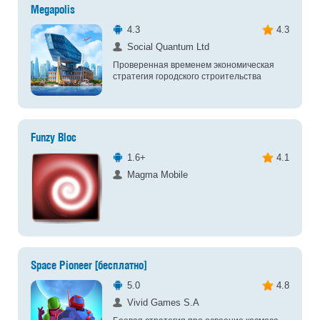
Megapolis
4.3
4.3
Social Quantum Ltd
Проверенная временем экономическая
стратегия городского строительства
Funzy Bloc
1.6+
4.1
Magma Mobile
Space Pioneer [бесплатно]
5.0
4.8
Vivid Games S.A