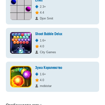
Lines
2.3+
4.4
Djon Smit
Shoot Bubble Delux
1.6+
4.0
City Games
Зума Королевство
1.6+
4.0
mobistar