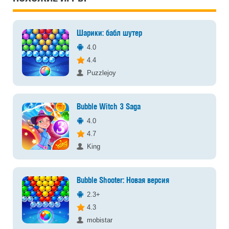
Шарики: бабл шутер
4.0
4.4
Puzzlejoy
Bubble Witch 3 Saga
4.0
4.7
King
Bubble Shooter: Новая версия
2.3+
4.3
mobistar