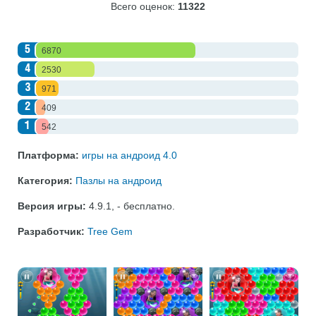
Всего оценок:
11322
5
6870
4
2530
3
971
2
409
1
542
Платформа:
игры на андроид 4.0
Категория:
Пазлы на андроид
Версия игры:
4.9.1
,
- бесплатно
.
Разработчик:
Tree Gem