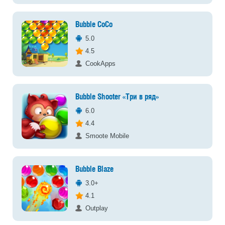
Bubble CoCo
5.0
4.5
CookApps
Bubble Shooter «Три в ряд»
6.0
4.4
Smoote Mobile
Bubble Blaze
3.0+
4.1
Outplay