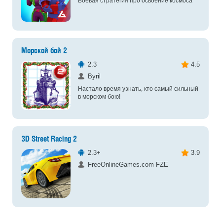
Боевая стратегия про освоение космоса
Морской бой 2
2.3
4.5
Byril
Настало время узнать, кто самый сильный
в морском бою!
3D Street Racing 2
2.3+
3.9
FreeOnlineGames.com FZE