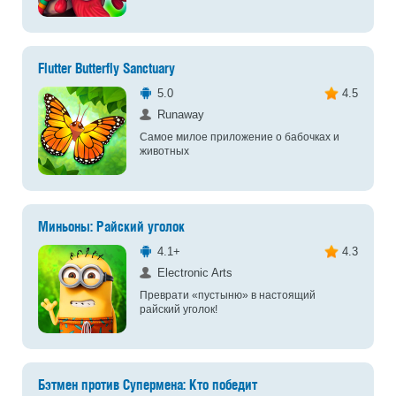
Flutter Butterfly Sanctuary
5.0
4.5
Runaway
Самое милое приложение о бабочках и
животных
Миньоны: Райский уголок
4.1+
4.3
Electronic Arts
Преврати «пустыню» в настоящий
райский уголок!
Бэтмен против Супермена: Кто победит