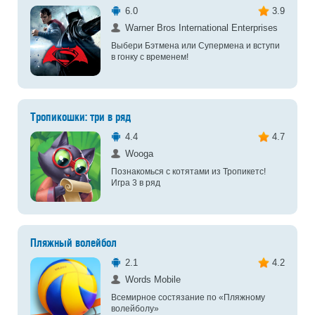
6.0
3.9
Warner Bros International Enterprises
Выбери Бэтмена или Супермена и вступи
в гонку с временем!
Тропикошки: три в ряд
4.4
4.7
Wooga
Познакомься с котятами из Тропикетс!
Игра 3 в ряд
Пляжный волейбол
2.1
4.2
Words Mobile
Всемирное состязание по «Пляжному
волейболу»