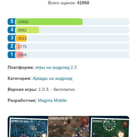
Всего оценок:
41950
5
24691
4
8662
3
4013
2
1775
1
2809
Платформа:
игры на андроид 2.3
Категория:
Аркады на андроид
Версия игры:
1.0.3
,
- бесплатно
.
Разработчик:
Magma Mobile