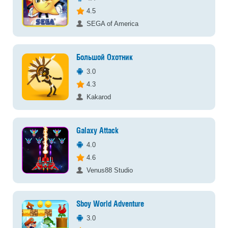
4.5
SEGA of America
Большой Охотник
3.0
4.3
Kakarod
Galaxy Attack
4.0
4.6
Venus88 Studio
Sboy World Adventure
3.0