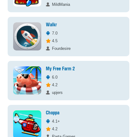
MildMania
Walkr
7.0
4.5
Fourdesire
My Free Farm 2
6.0
4.2
upjers
Choppa
4.1+
4.2
Parta Games