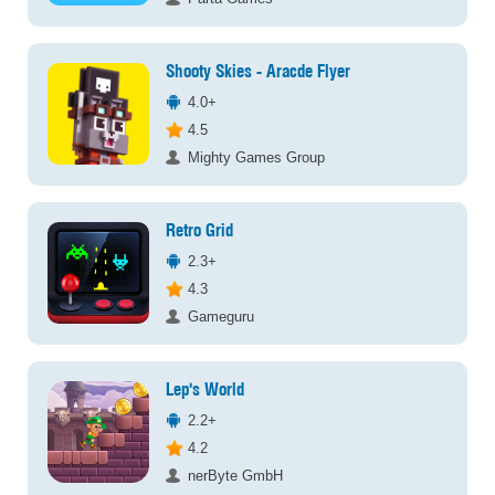
Shooty Skies - Aracde Flyer
4.0+
4.5
Mighty Games Group
Retro Grid
2.3+
4.3
Gameguru
Lep's World
2.2+
4.2
nerByte GmbH