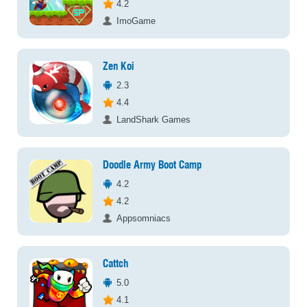
4.2
ImoGame
Zen Koi
2.3
4.4
LandShark Games
Doodle Army Boot Camp
4.2
4.2
Appsomniacs
Cattch
5.0
4.1