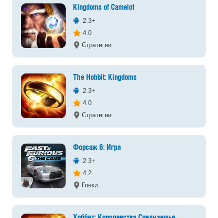
Kingdoms of Camelot
2.3+
4.0
Стратегии
The Hobbit: Kingdoms
2.3+
4.0
Стратегии
Форсаж 6: Игра
2.3+
4.2
Гонки
Хоббит: Королевства Средиземья