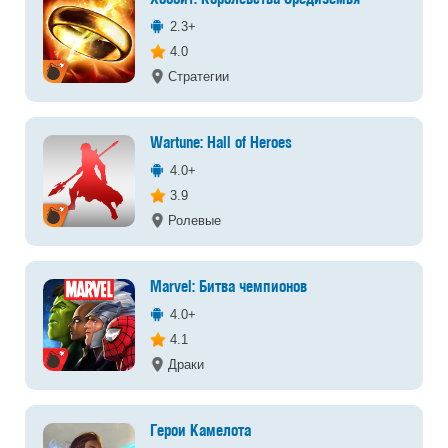
2.3+
4.0
Стратегии
Wartune: Hall of Heroes
4.0+
3.9
Ролевые
Marvel: Битва чемпионов
4.0+
4.1
Драки
Герои Камелота