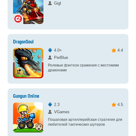
Gigl
DragonSoul
4.0+
4.4
PerBlue
Ролевые фэнтези сражения с жестокими
драконами
Gungun Online
2.3
4.5
VGames
Пошаговая артиллерийская стратегия для
любителей тактических шутеров