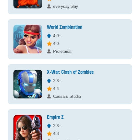
everydayiplay
World Zombination
4.0+
4.0
Proletariat
X-War: Clash of Zombies
2.3+
4.4
Caesars Studio
Empire Z
2.3+
4.3