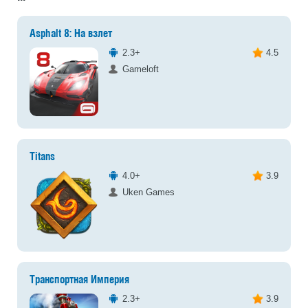
Asphalt 8: На взлет
2.3+
4.5
Gameloft
Titans
4.0+
3.9
Uken Games
Транспортная Империя
2.3+
3.9