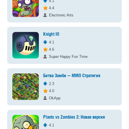
4.1
4.4
Electronic Arts
Knight IO
4.1
4.6
Super Happy Fun Time
Битва Зомби — ММО Стратегия
2.3
4.0
OkApp
Plants vs Zombies 2: Новая версия
4.1