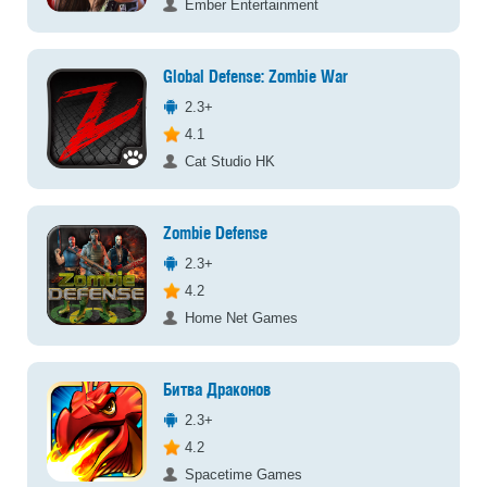
Ember Entertainment
Global Defense: Zombie War
2.3+
4.1
Cat Studio HK
Zombie Defense
2.3+
4.2
Home Net Games
Битва Драконов
2.3+
4.2
Spacetime Games