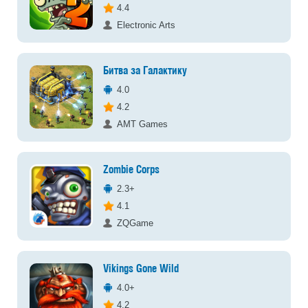
4.4
Electronic Arts
Битва за Галактику
4.0
4.2
AMT Games
Zombie Corps
2.3+
4.1
ZQGame
Vikings Gone Wild
4.0+
4.2