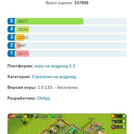
Всего оценок:
147806
5
90571
4
19154
3
12313
2
6997
1
18771
Платформа:
игры на андроид 2.3
Категория:
Стратегии на андроид
Версия игры:
1.0.133
,
- бесплатно
.
Разработчик:
OkApp