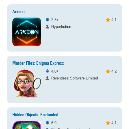
Arkeon
2.3+
4.1
Hyperfiction
Murder Files: Enigma Express
4.0+
4.2
Relentless Software Limited
Hidden Objects: Enchanted
6.0
4.1