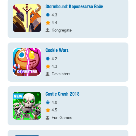
Stormbound: Королевство Войн
4.3
4.4
Kongregate
Cookie Wars
4.2
4.3
Devsisters
Castle Crush 2018
4.0
4.5
Fun Games