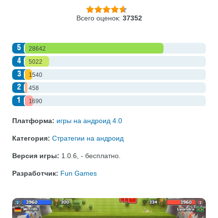
Всего оценок:
37352
5
28642
4
5022
3
1540
2
458
1
1690
Платформа:
игры на андроид 4.0
Категория:
Стратегии на андроид
Версия игры:
1.0.6
,
- бесплатно
.
Разработчик:
Fun Games