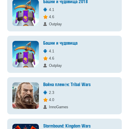
Башни и чудовища 2018
4.1
4.6
Outplay
Башни и чудовища
4.1
4.6
Outplay
Война племён: Tribal Wars
2.3
4.0
InnoGames
Stormbound: Kingdom Wars