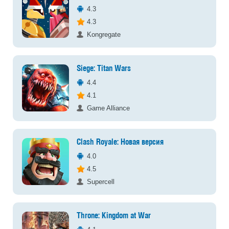
4.3
4.3
Kongregate
Siege: Titan Wars
4.4
4.1
Game Alliance
Clash Royale: Новая версия
4.0
4.5
Supercell
Throne: Kingdom at War