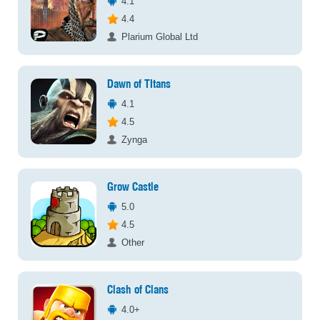
4.1
4.4
Plarium Global Ltd
Dawn of TItans
4.1
4.5
Zynga
Grow Castle
5.0
4.5
Other
Clash of Clans
4.0+