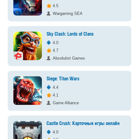
4.5
Wargaming SEA
Sky Clash: Lords of Clans
4.0
4.7
Absolutist Games
Siege: Titan Wars
4.4
4.1
Game Alliance
Castle Crush: Карточные игры онлайн
4.0