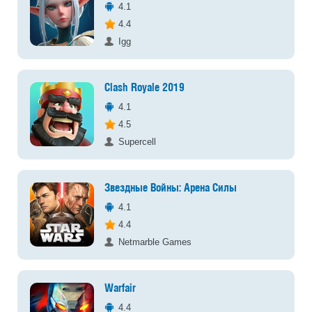
4.1
4.4
Igg
Clash Royale 2019
4.1
4.5
Supercell
Звездные Войны: Арена Силы
4.1
4.4
Netmarble Games
Warfair
4.4