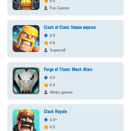
4.6
Fun Games
Clash of Clans: Новая версия
4.0
4.6
Supercell
Forge of Titans: Mech Wars
4.0
4.4
Winko games
Clash Royale
4.0+
4.5