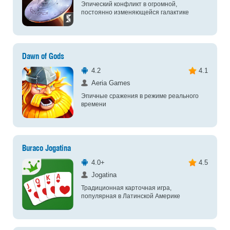
Эпический конфликт в огромной,
постоянно изменяющейся галактике
Dawn of Gods
4.2
4.1
Aeria Games
Эпичные сражения в режиме реального
времени
Buraco Jogatina
4.0+
4.5
Jogatina
Традиционная карточная игра,
популярная в Латинской Америке