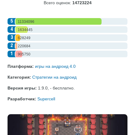
Всего оценок:
14723224
5
11334096
4
1634445
3
628249
2
220684
1
905750
Платформа:
игры на андроид 4.0
Категория:
Стратегии на андроид
Версия игры:
1.9.0
,
- бесплатно
.
Разработчик:
Supercell