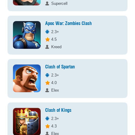
Supercell
Apoc War: Zombies Clash
2.3+
4.5
Kreed
Clash of Spartan
2.3+
4.0
Elex
Clash of Kings
2.3+
4.3
Elex