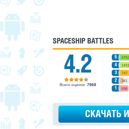
SPACESHIP BATTLES
4.2
5
475
4
143
3
747
2
341
Всего оценок:
7968
1
696
СКАЧАТЬ 