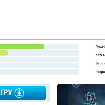
Плат
3
1
Катег
Верси
Разра
ИГРУ