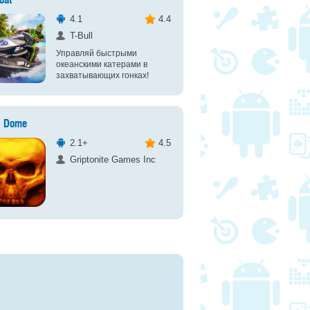
oat
4.1
4.4
T-Bull
Управляй быстрыми
океанскими катерами в
захватывающих гонках!
h Dome
2.1+
4.5
Griptonite Games Inc