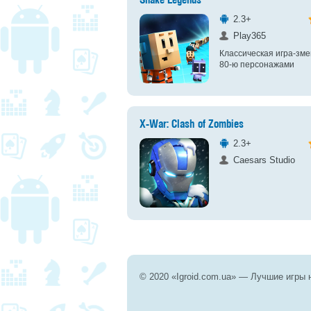
Snake Legends
2.3+
Play365
Классическая игра-зме
80-ю персонажами
X-War: Clash of Zombies
2.3+
Caesars Studio
© 2020 «Igroid.com.ua» — Лучшие игры 