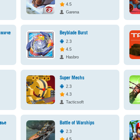
4.5
Garena
осмические битвы
Beyblade Burst
2.3
4.5
Hasbro
Super Mechs
2.3
4.3
Tacticsoft
овье
Battle of Warships
2.3
4.5