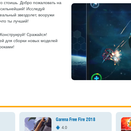
го стоишь. Добро пожаловать на
т сильнейший! Исследуй
еальный звездолет, вооружи
 что ты лучший!
 Конструируй! Сражайся!
лей для сборки новых моделей
роками!
Garena Free Fire 2018
4.0