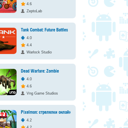
4.6
ZeptoLab
Tank Combat: Future Battles
4.0
4.4
Warlock Studio
Dead Warfare: Zombie
4.0
4.6
Vng Game Studios
Pixelmon: стрелялки онлайн
4.2
4.2