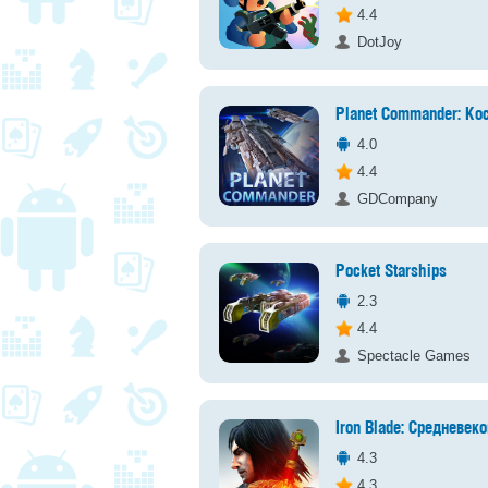
4.4
DotJoy
Planet Commander: К
4.0
4.4
GDCompany
Pocket Starships
2.3
4.4
Spectacle Games
Iron Blade: Средневек
4.3
4.3