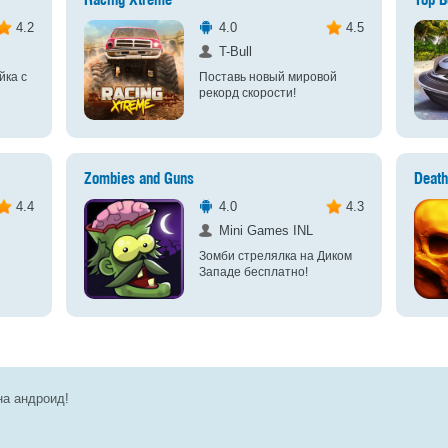
Racing Xtreme
Top B
4.2
4.0
4.5
T-Bull
йка с
Поставь новый мировой
рекорд скорости!
Zombies and Guns
Deat
4.4
4.0
4.3
Mini Games INL
Зомби стрелялка на Диком
Западе бесплатно!
на андроид!