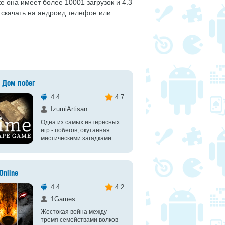
е она имеет более 10001 загрузок и 4.3
 скачать на андроид телефон или
: Дом побег
4.4
4.7
IzumiArtisan
Одна из самых интересных
игр - побегов, окутанная
мистическими загадками
Online
4.4
4.2
1Games
Жестокая война между
тремя семействами волков