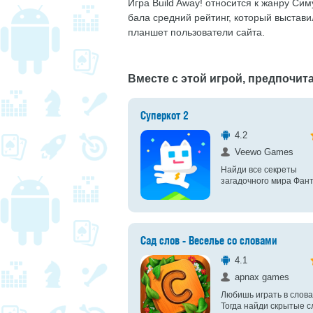
Игра Build Away! относится к жанру Сим
бала средний рейтинг, который выстав
планшет пользователи сайта.
Вместе с этой игрой, предпочита
Суперкот 2
4.2
Veewo Games
Найди все секреты
загадочного мира Фан
Сад слов - Веселье со словами
4.1
apnax games
Любишь играть в слов
Тогда найди скрытые с