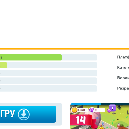
Плат
63
2
Катег
5
Верси
0
Разра
0
ИГРУ