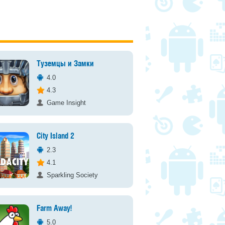
Туземцы и Замки
4.0
4.3
Game Insight
City Island 2
2.3
4.1
Sparkling Society
Farm Away!
5.0