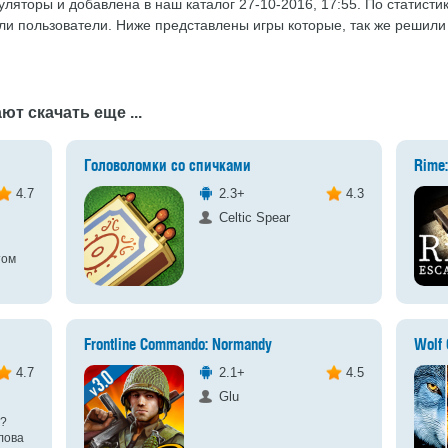
уляторы и добавлена в наш каталог 27-10-2016, 17:55. По статистик
или пользователи. Ниже представлены игры которые, так же решили
ют скачать еще ...
Головоломки со спичками
Rime
4.7
2.3+
4.3
Celtic Spear
том
Frontline Commando: Normandy
Wolf 
4.7
2.1+
4.5
Glu
а?
лова