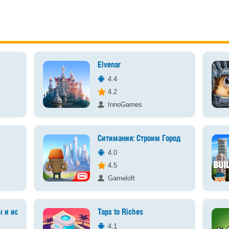
Elvenar
4.4
4.2
InnoGames
Ситимания: Строим Город
4.0
4.5
Gameloft
ы и истории
Taps to Riches
4.1