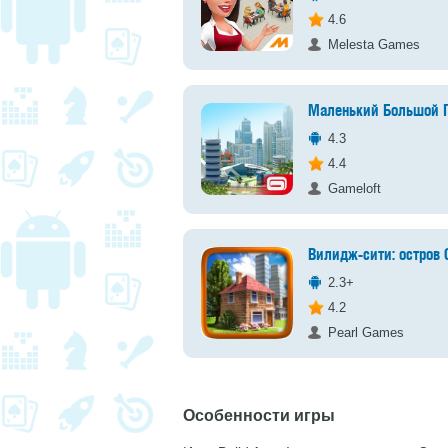
4.6
Melesta Games
Маленький Большой Г
4.3
4.4
Gameloft
Вилидж-сити: остров
2.3+
4.2
Pearl Games
Особенности игры