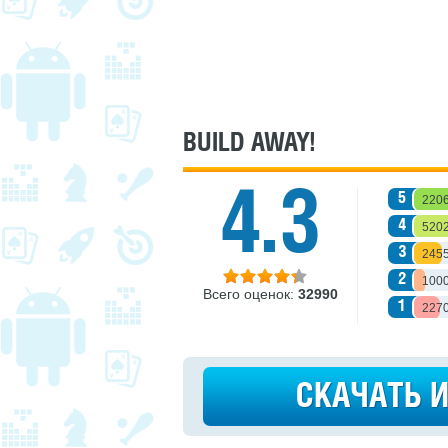
BUILD AWAY!
4.3
5
220
4
520
3
245
2
100
Всего оценок:
32990
1
227
СКАЧАТЬ 