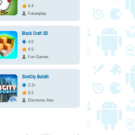
4.4
Futureplay
Block Craft 3D
4.0
4.5
Fun Games
SimCity BuildIt
2.3+
4.2
Electronic Arts