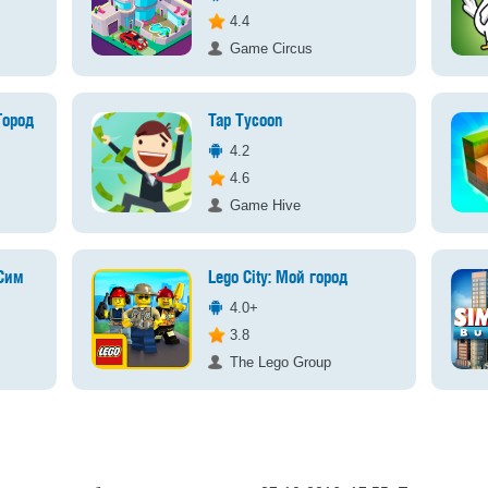
4.4
Game Circus
ород 2
Tap Tycoon
4.2
4.6
Game Hive
 Сим
Lego City: Мой город
4.0+
3.8
The Lego Group