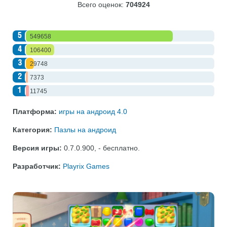
Всего оценок:
704924
5
549658
4
106400
3
29748
2
7373
1
11745
Платформа:
игры на андроид 4.0
Категория:
Пазлы на андроид
Версия игры:
0.7.0.900
,
- бесплатно
.
Разработчик:
Playrix Games