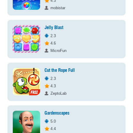
4.3
mobistar
Jelly Blast
2.3
4.6
MicroFun
Cut the Rope Full
2.3
4.3
ZeptoLab
Gardenscapes
5.0
4.4