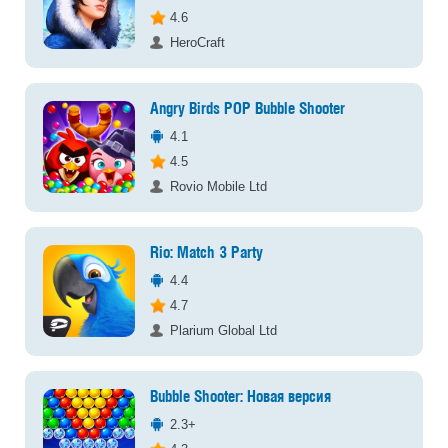
4.6
HeroCraft
Angry Birds POP Bubble Shooter
4.1
4.5
Rovio Mobile Ltd
Rio: Match 3 Party
4.4
4.7
Plarium Global Ltd
Bubble Shooter: Новая версия
2.3+