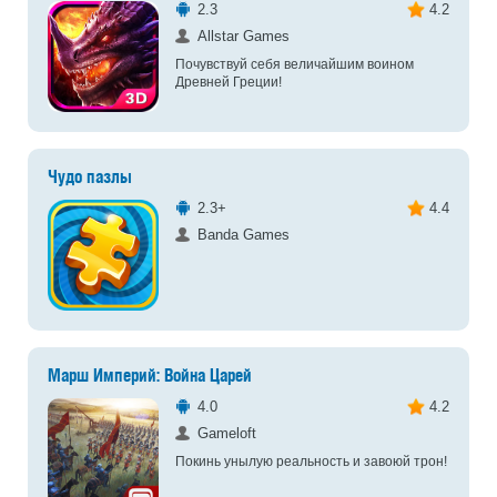
2.3
4.2
Allstar Games
Почувствуй себя величайшим воином
Древней Греции!
Чудо пазлы
2.3+
4.4
Banda Games
Марш Империй: Война Царей
4.0
4.2
Gameloft
Покинь унылую реальность и завоюй трон!