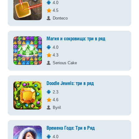
4.0
4.5
Donteco
Магия и сокровища: три в ряд
4.0
4.3
Serious Cake
Doodle Jewels: три в ряд
2.3
4.6
Byril
Времена Года: Три в Ряд
4.0