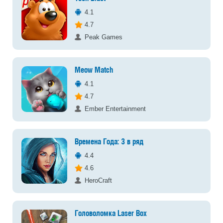
4.1
4.7
Peak Games
Meow Match
4.1
4.7
Ember Entertainment
Времена Года: 3 в ряд
4.4
4.6
HeroCraft
Головоломка Laser Box