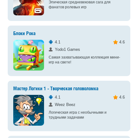
Эпическая средневековая сага для
фанатов ролевых игр
Блоки Рока
4.1
4.6
Yodo1 Games
Самая захватывающая коллекция мини-
игр на свете!
Мастер Логики 1 - Творческая головоломка
4.1
4.6
Weez Beez
Логическая игра с необычными и
трудными задачами