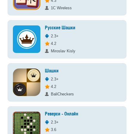
4.3
1C Wireless
Русские Шашки
2.3+
4.2
Miroslav Kisly
Шашки
2.3+
4.2
BaliCheckers
Реверси - Онлайн
2.3+
3.6