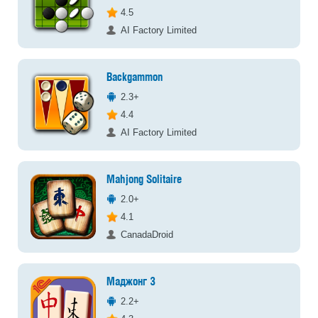
4.5
AI Factory Limited
Backgammon
2.3+
4.4
AI Factory Limited
Mahjong Solitaire
2.0+
4.1
CanadaDroid
Маджонг 3
2.2+