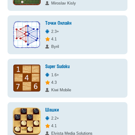
Miroslav Kisly
Точки Онлайн
2.3+
4.1
Byril
Super Sudoku
1.6+
4.3
Kiwi Mobile
Шашки
2.2+
4.1
Elvista Media Solutions