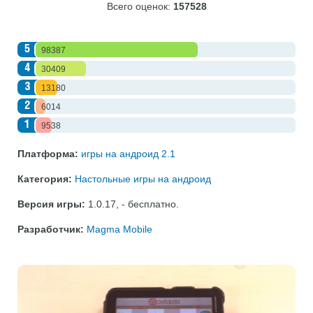
Всего оценок:
157528
5
98387
4
30409
3
13180
2
6014
1
9538
Платформа:
игры на андроид 2.1
Категория:
Настольные игры на андроид
Версия игры:
1.0.17
,
- бесплатно
.
Разработчик:
Magma Mobile