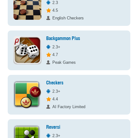
2.3
4.5
English Checkers
Backgammon Plus
2.3+
4.7
Peak Games
Checkers
2.3+
4.4
AI Factory Limited
Reversi
2.3+