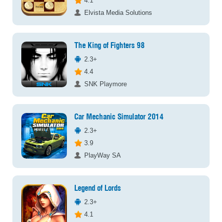
4.1
Elvista Media Solutions
The King of Fighters 98
2.3+
4.4
SNK Playmore
Car Mechanic Simulator 2014
2.3+
3.9
PlayWay SA
Legend of Lords
2.3+
4.1