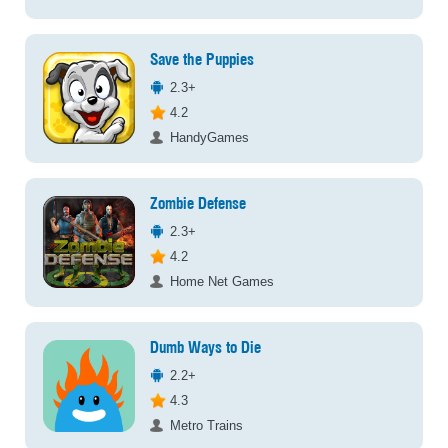
Save the Puppies
2.3+
4.2
HandyGames
Zombie Defense
2.3+
4.2
Home Net Games
Dumb Ways to Die
2.2+
4.3
Metro Trains