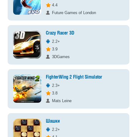
4.4
Future Games of London
Crazy Racer 3D
2.2+
3.9
3DGames
FighterWing 2 Flight Simulator
2.3+
3.8
Mats Leine
Шашки
2.2+