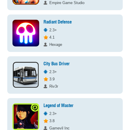
Empire Game Studio
Radiant Defense
2.3+
4.1
Hexage
City Bus Driver
2.3+
3.9
Riv3r
Legend of Master
2.3+
3.8
Gamevil Inc