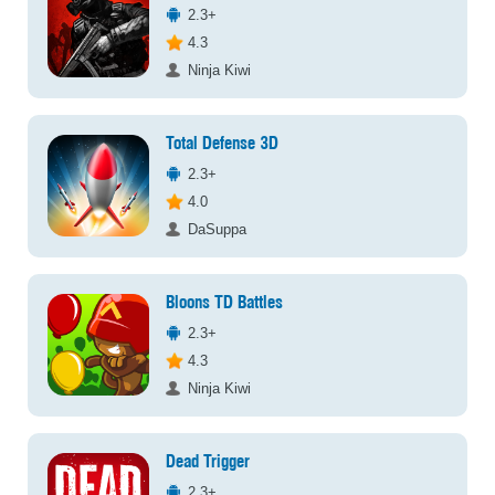
2.3+
4.3
Ninja Kiwi
Total Defense 3D
2.3+
4.0
DaSuppa
Bloons TD Battles
2.3+
4.3
Ninja Kiwi
Dead Trigger
2.3+