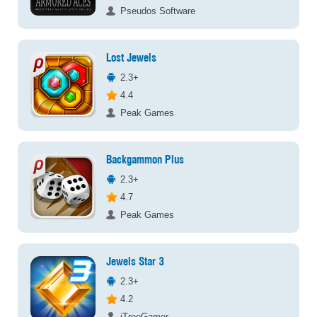
Pseudos Software
Lost Jewels
2.3+
4.4
Peak Games
Backgammon Plus
2.3+
4.7
Peak Games
Jewels Star 3
2.3+
4.2
iTreeGamer