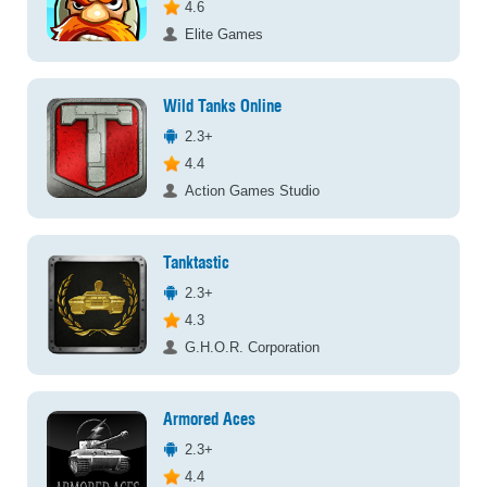
4.6
Elite Games
Wild Tanks Online
2.3+
4.4
Action Games Studio
Tanktastic
2.3+
4.3
G.H.O.R. Corporation
Armored Aces
2.3+
4.4