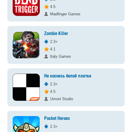
4.5
Madfinger Games
Zombie Killer
2.3+
4.1
Italy Games
Не коснись белой плитки
2.3+
4.5
Umoni Studio
Pocket Heroes
2.3+