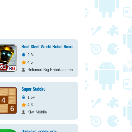
Real Steel World Robot Boxing
2.3+
4.5
Reliance Big Entertainment UK Private Ltd
Super Sudoku
1.6+
4.3
Kiwi Mobile
Пасьянс «Косынка»