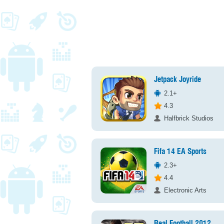
Jetpack Joyride
2.1+
4.3
Halfbrick Studios
Fifa 14 EA Sports
2.3+
4.4
Electronic Arts
Real Football 2012