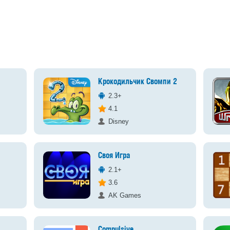
Крокодильчик Свомпи 2
2.3+
4.1
Disney
Своя Игра
2.1+
3.6
AK Games
Compulsive