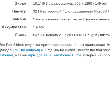
Экран
10.1" IPS с разрешением 800 x 1280 / 149 ppi
Память
32 Гб встроенной / слот расширения MicroSD /
Камера
5 мегапикселей / нет вспышки / фронтальная 
Аккумулятор
? мА*ч
Связь
GPS / Bluetooth 2.1 / Wi-Fi 802.11 b, g, n / micr
 Eee Pad Slider» содержит протестированные на нем приложения. Н
 раздел
игры на андроид 4.0
, где можно скачать бесплатно под оп
nsformer
, а также
игры для Asus Transformer Prime
, которые наибо