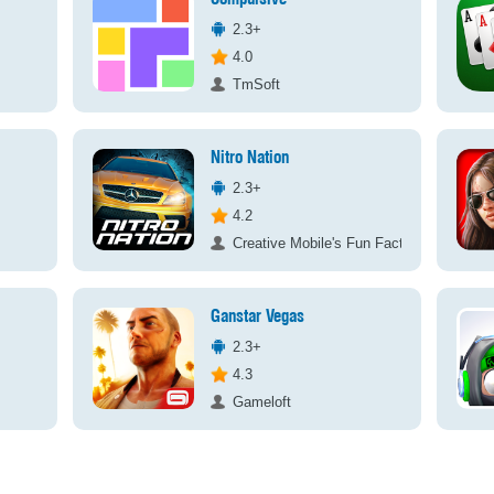
2.3+
4.0
TmSoft
Nitro Nation
2.3+
4.2
Creative Mobile's Fun Factory
Ganstar Vegas
2.3+
4.3
Gameloft