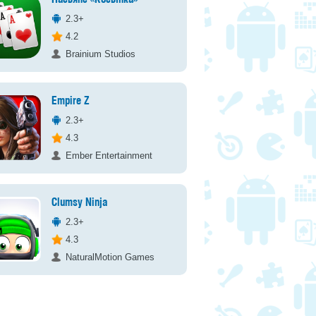
2.3+
4.2
Brainium Studios
Empire Z
2.3+
4.3
Ember Entertainment
Clumsy Ninja
2.3+
4.3
NaturalMotion Games