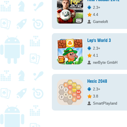
2.3+
4.4
Gameloft
Lep's World 3
2.3+
4.1
nerByte GmbH
Hexic 2048
2.3+
3.8
SmartPlayland