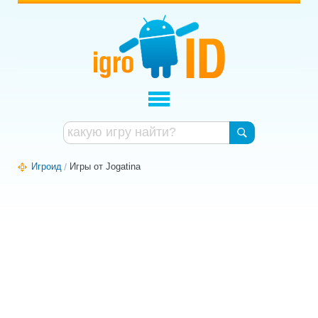
Игроид
Игры от Jogatina